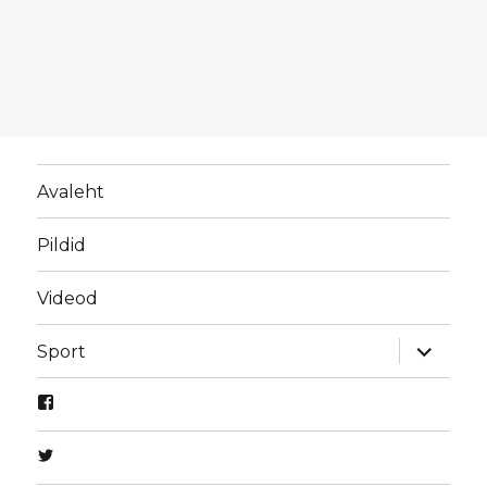
Avaleht
Pildid
Videod
laienda
Sport
alamme