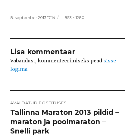
Postitatud
Täissuurus
8. september 2013 17:14
853 × 1280
Lisa kommentaar
Vabandust, kommenteerimiseks pead
sisse
logima
.
Navigeerimine
AVALDATUD POSTITUSES
Tallinna Maraton 2013 pildid –
maraton ja poolmaraton –
Snelli park