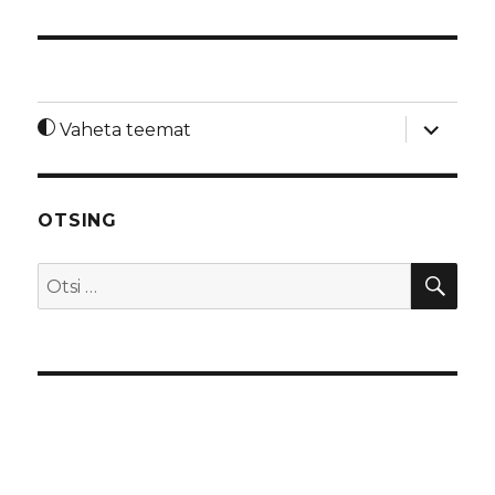
laienda
Vaheta teemat
alamme
OTSING
OTS
Otsi: