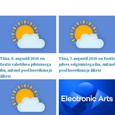
Täna, 8. augustil 2026 on
Täna, 7. augustil 2026 on Eestis
Eestis vahelduva pilvisusega
pilves selgimistega ilm, mitmel
ilm, mitmel pool hoovihma ja
pool hoovihma ja äikest
äikest