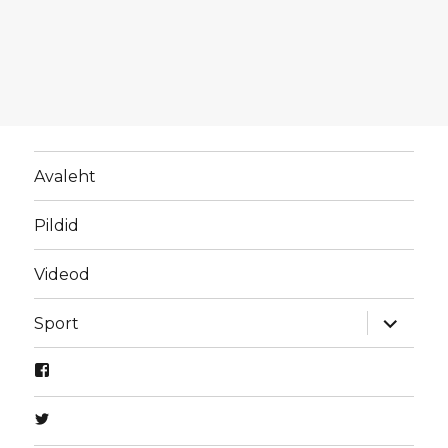
Avaleht
Pildid
Videod
laienda
Sport
alamme