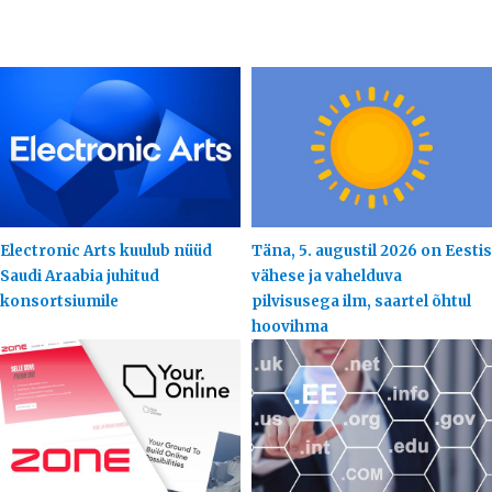
Electronic Arts kuulub nüüd
Täna, 5. augustil 2026 on Eestis
Saudi Araabia juhitud
vähese ja vahelduva
konsortsiumile
pilvisusega ilm, saartel õhtul
hoovihma