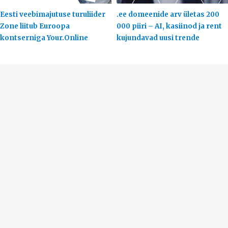
Eesti veebimajutuse turuliider
.ee domeenide arv ületas 200
Zone liitub Euroopa
000 piiri – AI, kasiinod ja rent
kontserniga Your.Online
kujundavad uusi trende