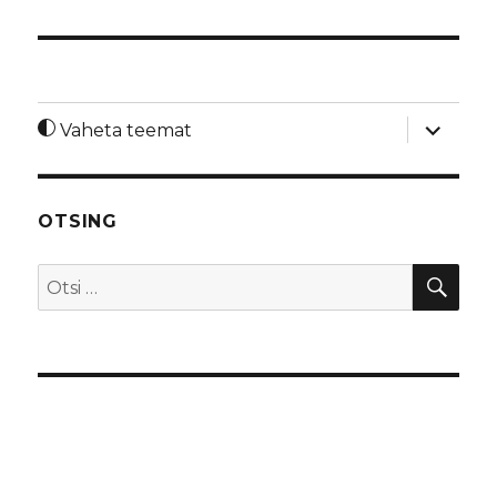
laienda
Vaheta teemat
alamme
OTSING
OTS
Otsi: