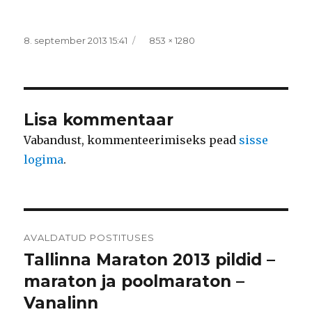
Postitatud
Täissuurus
8. september 2013 15:41
853 × 1280
Lisa kommentaar
Vabandust, kommenteerimiseks pead
sisse
logima
.
Navigeerimine
AVALDATUD POSTITUSES
Tallinna Maraton 2013 pildid –
maraton ja poolmaraton –
Vanalinn