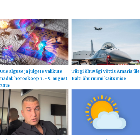
Uue alguse ja julgete valikute
Türgi õhuvägi võttis Ämaris üle
nädal: horoskoop 3. - 9. august
Balti õhuruumi kaitsmise
2026