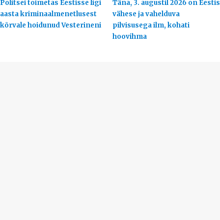
Politsei toimetas Eestisse ligi
Täna, 3. augustil 2026 on Eestis
aasta kriminaalmenetlusest
vähese ja vahelduva
kõrvale hoidunud Vesterineni
pilvisusega ilm, kohati
hoovihma