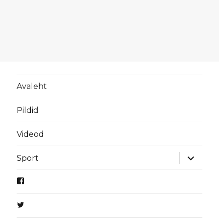
Avaleht
Pildid
Videod
laienda
Sport
alamme