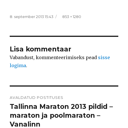
Postitatud
Täissuurus
8. september 2013 15:43
853 × 1280
Lisa kommentaar
Vabandust, kommenteerimiseks pead
sisse
logima
.
Navigeerimine
AVALDATUD POSTITUSES
Tallinna Maraton 2013 pildid –
maraton ja poolmaraton –
Vanalinn