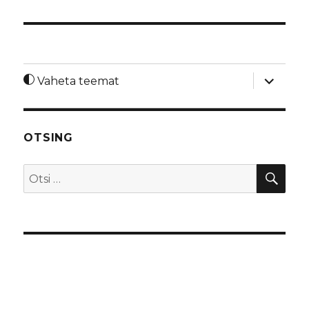
laienda
Vaheta teemat
alamme
OTSING
OTS
Otsi: