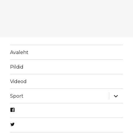
Avaleht
Pildid
Videod
laienda
Sport
alamme