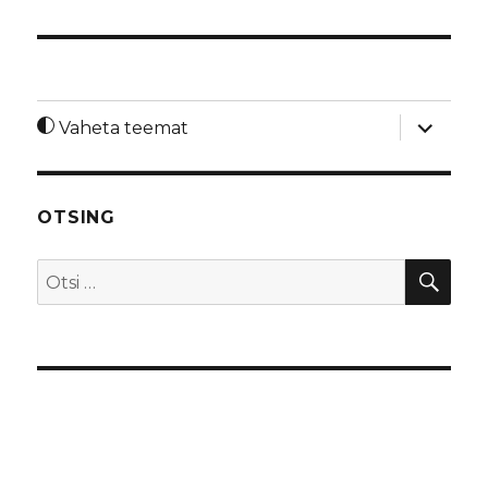
laienda
Vaheta teemat
alamme
OTSING
OTS
Otsi: