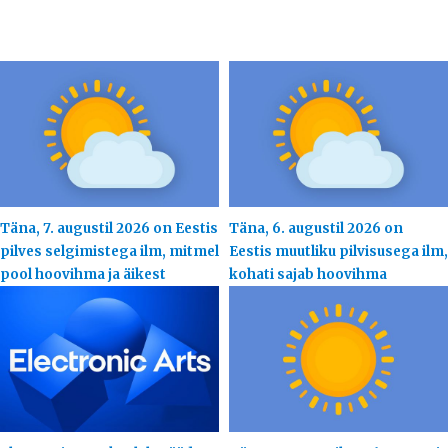
Täna, 7. augustil 2026 on Eestis
Täna, 6. augustil 2026 on
pilves selgimistega ilm, mitmel
Eestis muutliku pilvisusega ilm,
pool hoovihma ja äikest
kohati sajab hoovihma