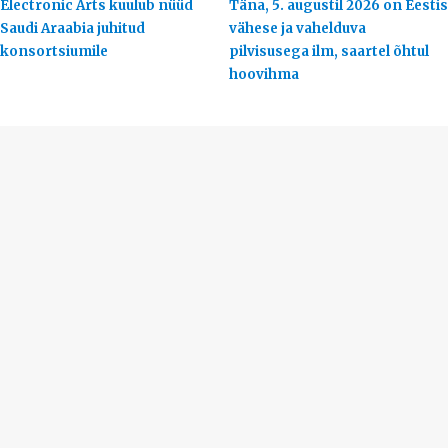
Electronic Arts kuulub nüüd
Täna, 5. augustil 2026 on Eestis
Saudi Araabia juhitud
vähese ja vahelduva
konsortsiumile
pilvisusega ilm, saartel õhtul
hoovihma