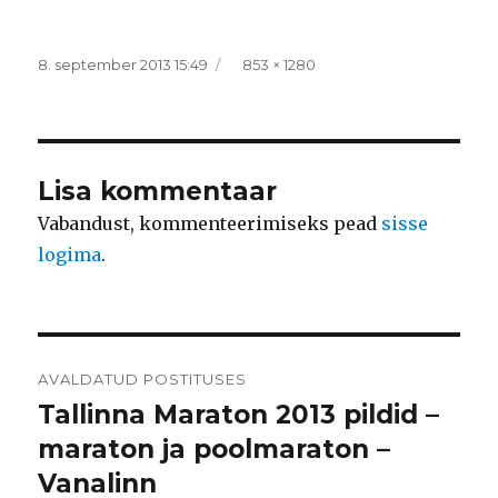
Postitatud
Täissuurus
8. september 2013 15:49
853 × 1280
Lisa kommentaar
Vabandust, kommenteerimiseks pead
sisse
logima
.
Navigeerimine
AVALDATUD POSTITUSES
Tallinna Maraton 2013 pildid –
maraton ja poolmaraton –
Vanalinn