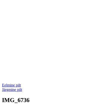
Eelmine pilt
Järgmine pilt
IMG_6736