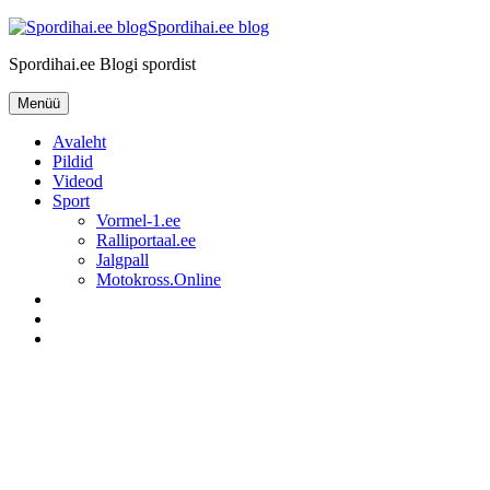
Liigu
Spordihai.ee blog
sisu
Spordihai.ee Blogi spordist
juurde
Menüü
Avaleht
Pildid
Videod
Sport
Vormel-1.ee
Ralliportaal.ee
Jalgpall
Motokross.Online