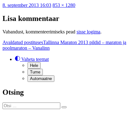
Postitatud
Täissuurus
8. september 2013 16:03
853 × 1280
Lisa kommentaar
Vabandust, kommenteerimiseks pead
sisse logima
.
Navigeerimine
Avaldatud postituses
Tallinna Maraton 2013 pildid – maraton ja
poolmaraton – Vanalinn
Vaheta teemat
Hele
Tume
Automaatne
Otsing
Otsi:
Otsi