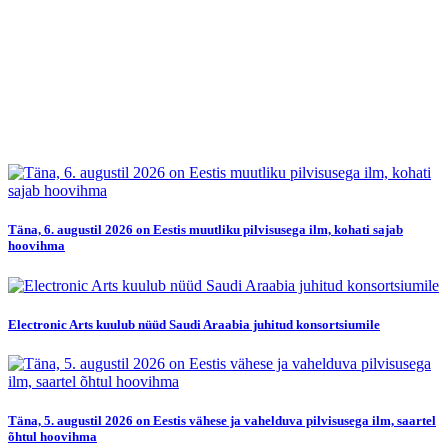
Täna, 6. augustil 2026 on Eestis muutliku pilvisusega ilm, kohati sajab
hoovihma
Electronic Arts kuulub nüüd Saudi Araabia juhitud konsortsiumile
Täna, 5. augustil 2026 on Eestis vähese ja vahelduva pilvisusega ilm, saartel
õhtul hoovihma