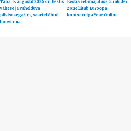
Täna, 5. augustil 2026 on Eestis
Eesti veebimajutuse turuliider
vähese ja vahelduva
Zone liitub Euroopa
pilvisusega ilm, saartel õhtul
kontserniga Your.Online
hoovihma