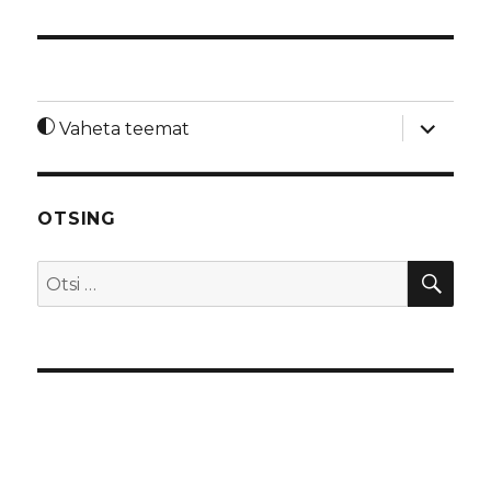
laienda
Vaheta teemat
alamme
OTSING
OTS
Otsi: