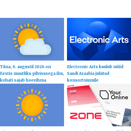
Täna, 6. augustil 2026 on
Electronic Arts kuulub nüüd
Eestis muutliku pilvisusega ilm,
Saudi Araabia juhitud
kohati sajab hoovihma
konsortsiumile