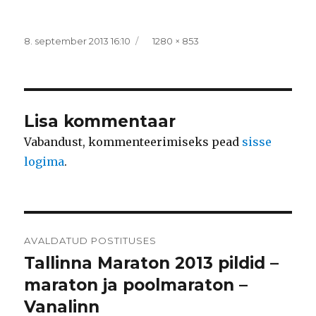
Postitatud
Täissuurus
8. september 2013 16:10
1280 × 853
Lisa kommentaar
Vabandust, kommenteerimiseks pead
sisse
logima
.
Navigeerimine
AVALDATUD POSTITUSES
Tallinna Maraton 2013 pildid –
maraton ja poolmaraton –
Vanalinn