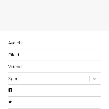
Avaleht
Pildid
Videod
laienda
Sport
alamme