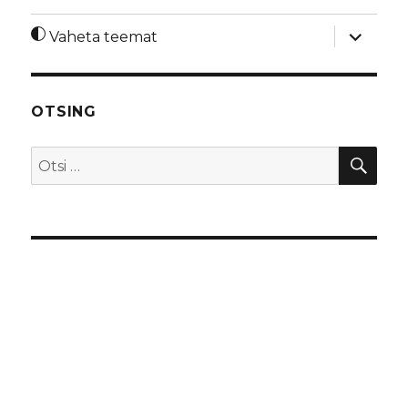
laienda
Vaheta teemat
alamme
OTSING
OTS
Otsi: