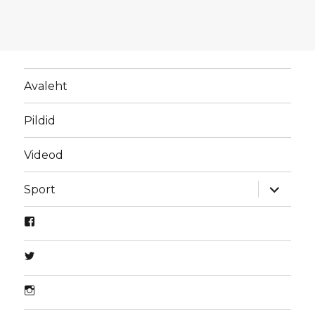
Avaleht
Pildid
Videod
laienda
Sport
alamme