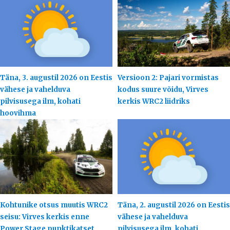
Täna, 3. augustil 2026 on Eestis
Versioon 2: Pajari vormistas
vähese ja vahelduva
kodus suure võidu, Virves
pilvisusega ilm, kohati
kerkis WRC2 liidriks
hoovihma
Kohtunike otsus muutis WRC2
Täna, 2. augustil 2026 on Eestis
seisu: Virves kerkis enne
vähese ja vahelduva
Power Stage punktikatset
pilvisusega ilm, kohati