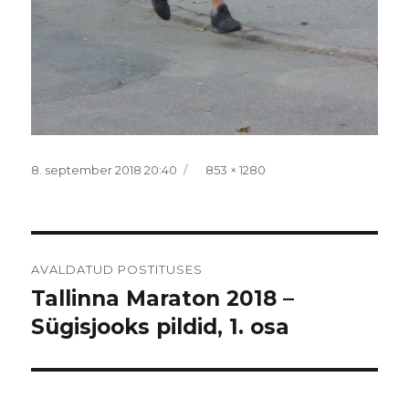
Postitatud
Täissuurus
8. september 2018 20:40
853 × 1280
Navigeerimine
AVALDATUD POSTITUSES
Tallinna Maraton 2018 –
Sügisjooks pildid, 1. osa