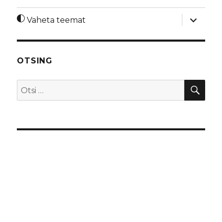
laienda
Vaheta teemat
alamme
OTSING
OTS
Otsi: