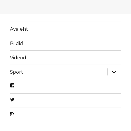
Avaleht
Pildid
Videod
laienda
Sport
alamme