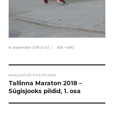
Postitatud
Täissuurus
8. september 2018 20:43
853 × 1280
Navigeerimine
AVALDATUD POSTITUSES
Tallinna Maraton 2018 –
Sügisjooks pildid, 1. osa