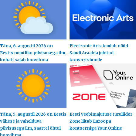
Täna, 6. augustil 2026 on
Electronic Arts kuulub nüüd
Eestis muutliku pilvisusega ilm,
Saudi Araabia juhitud
kohati sajab hoovihma
konsortsiumile
Täna, 5. augustil 2026 on Eestis
Eesti veebimajutuse turuliider
vähese ja vahelduva
Zone liitub Euroopa
pilvisusega ilm, saartel õhtul
kontserniga Your.Online
hoovihma