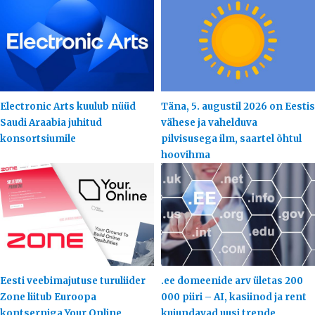
Electronic Arts kuulub nüüd
Täna, 5. augustil 2026 on Eestis
Saudi Araabia juhitud
vähese ja vahelduva
konsortsiumile
pilvisusega ilm, saartel õhtul
hoovihma
Eesti veebimajutuse turuliider
.ee domeenide arv ületas 200
Zone liitub Euroopa
000 piiri – AI, kasiinod ja rent
kontserniga Your.Online
kujundavad uusi trende