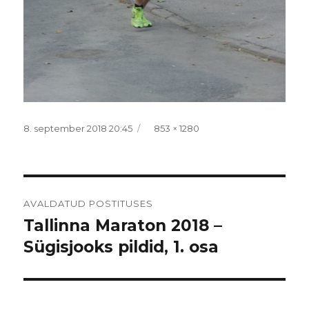
Postitatud
Täissuurus
8. september 2018 20:45
853 × 1280
Navigeerimine
AVALDATUD POSTITUSES
Tallinna Maraton 2018 –
Sügisjooks pildid, 1. osa