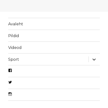
Avaleht
Pildid
Videod
laienda
Sport
alamme