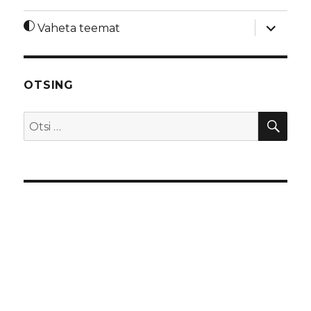
laienda
Vaheta teemat
alamme
OTSING
OTS
Otsi: