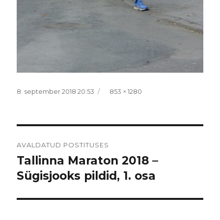
Postitatud
Täissuurus
8. september 2018 20:53
853 × 1280
Navigeerimine
AVALDATUD POSTITUSES
Tallinna Maraton 2018 –
Sügisjooks pildid, 1. osa