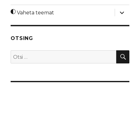
laienda
Vaheta teemat
alamme
OTSING
OTS
Otsi: