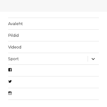
Avaleht
Pildid
Videod
laienda
Sport
alamme