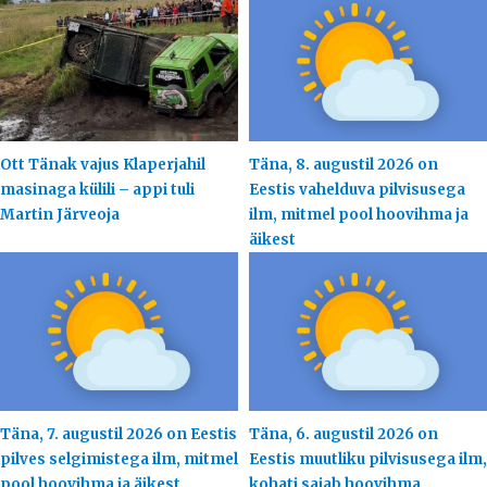
Ott Tänak vajus Klaperjahil
Täna, 8. augustil 2026 on
masinaga külili – appi tuli
Eestis vahelduva pilvisusega
Martin Järveoja
ilm, mitmel pool hoovihma ja
äikest
Täna, 7. augustil 2026 on Eestis
Täna, 6. augustil 2026 on
pilves selgimistega ilm, mitmel
Eestis muutliku pilvisusega ilm,
pool hoovihma ja äikest
kohati sajab hoovihma