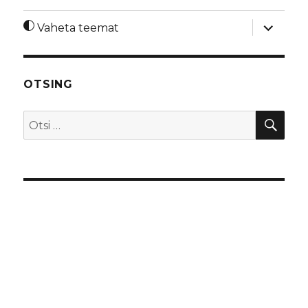
laienda
Vaheta teemat
alamme
OTSING
OTS
Otsi: