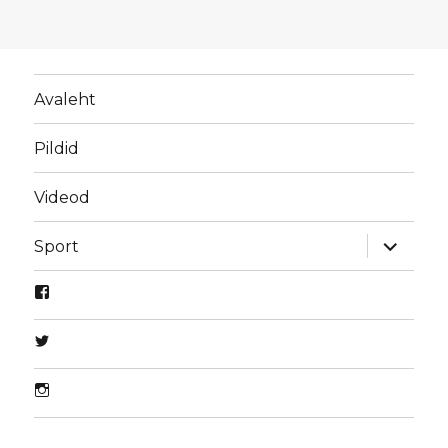
Avaleht
Pildid
Videod
laienda
Sport
alamme