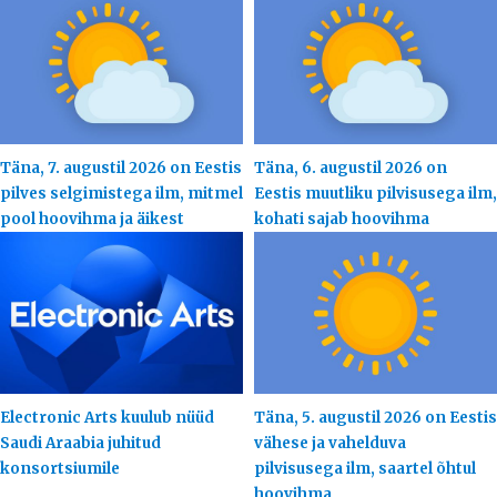
Täna, 7. augustil 2026 on Eestis
Täna, 6. augustil 2026 on
pilves selgimistega ilm, mitmel
Eestis muutliku pilvisusega ilm,
pool hoovihma ja äikest
kohati sajab hoovihma
Electronic Arts kuulub nüüd
Täna, 5. augustil 2026 on Eestis
Saudi Araabia juhitud
vähese ja vahelduva
konsortsiumile
pilvisusega ilm, saartel õhtul
hoovihma