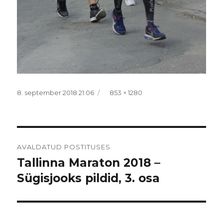
Postitatud
Täissuurus
8. september 2018 21:06
853 × 1280
Navigeerimine
AVALDATUD POSTITUSES
Tallinna Maraton 2018 –
Sügisjooks pildid, 3. osa