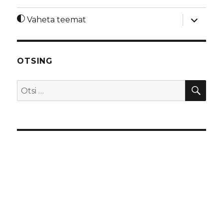
laienda
Vaheta teemat
alamme
OTSING
OTS
Otsi: