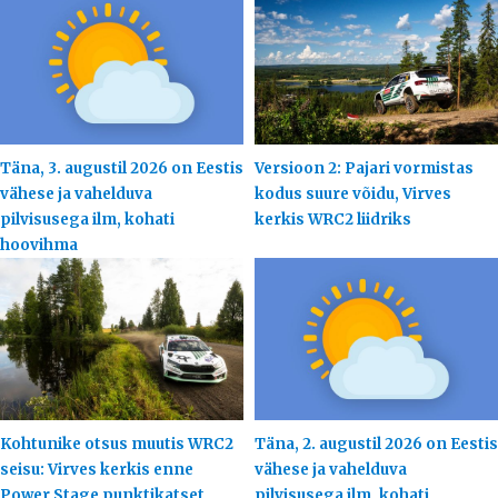
Täna, 3. augustil 2026 on Eestis
Versioon 2: Pajari vormistas
vähese ja vahelduva
kodus suure võidu, Virves
pilvisusega ilm, kohati
kerkis WRC2 liidriks
hoovihma
Kohtunike otsus muutis WRC2
Täna, 2. augustil 2026 on Eestis
seisu: Virves kerkis enne
vähese ja vahelduva
Power Stage punktikatset
pilvisusega ilm, kohati