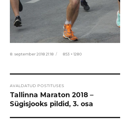
Postitatud
Täissuurus
8. september 2018 21:18
853 × 1280
Navigeerimine
AVALDATUD POSTITUSES
Tallinna Maraton 2018 –
Sügisjooks pildid, 3. osa