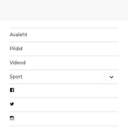
Avaleht
Pildid
Videod
laienda
Sport
alamme