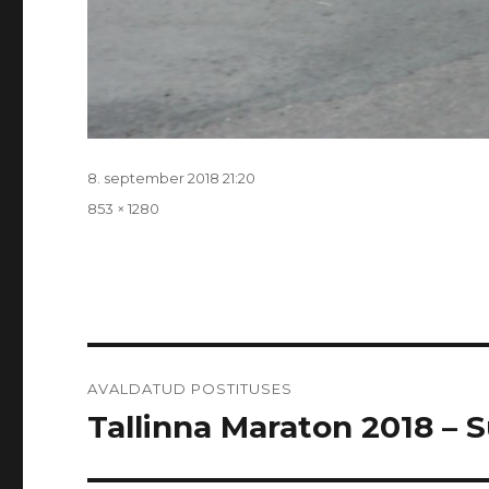
Postitatud
8. september 2018 21:20
Täissuurus
853 × 1280
Navigeerimine
AVALDATUD POSTITUSES
Tallinna Maraton 2018 – Sü