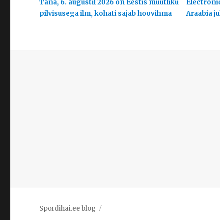
Täna, 6. augustil 2026 on Eestis muutliku
Electroni
pilvisusega ilm, kohati sajab hoovihma
Araabia j
Spordihai.ee blog