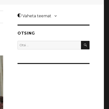
Vaheta teemat
OTSING
OTSI
Otsi: