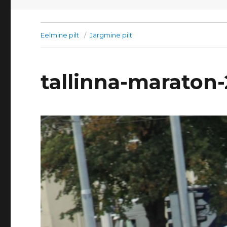
Eelmine pilt
Järgmine pilt
tallinna-maraton