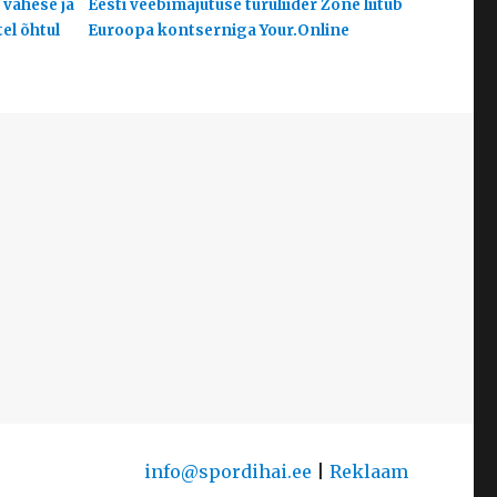
 vähese ja
Eesti veebimajutuse turuliider Zone liitub
el õhtul
Euroopa kontserniga Your.Online
info@spordihai.ee
|
Reklaam