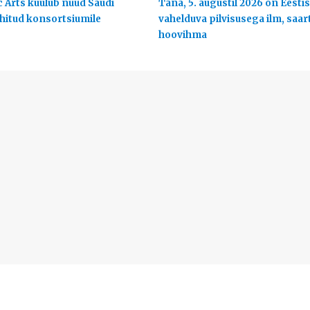
c Arts kuulub nüüd Saudi
Täna, 5. augustil 2026 on Eestis
uhitud konsortsiumile
vahelduva pilvisusega ilm, saart
hoovihma