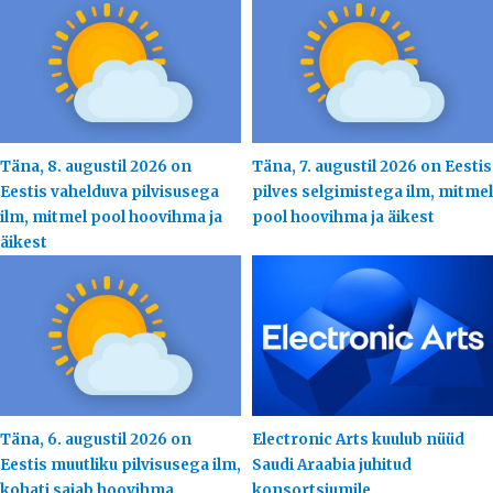
Täna, 8. augustil 2026 on
Täna, 7. augustil 2026 on Eestis
Eestis vahelduva pilvisusega
pilves selgimistega ilm, mitmel
ilm, mitmel pool hoovihma ja
pool hoovihma ja äikest
äikest
Täna, 6. augustil 2026 on
Electronic Arts kuulub nüüd
Eestis muutliku pilvisusega ilm,
Saudi Araabia juhitud
kohati sajab hoovihma
konsortsiumile