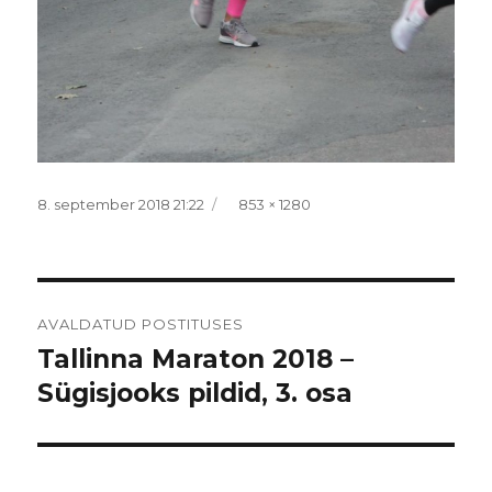
Postitatud
Täissuurus
8. september 2018 21:22
853 × 1280
Navigeerimine
AVALDATUD POSTITUSES
Tallinna Maraton 2018 –
Sügisjooks pildid, 3. osa