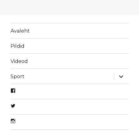
Avaleht
Pildid
Videod
laienda
Sport
alamme