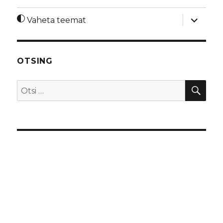
laienda
Vaheta teemat
alamme
OTSING
OTS
Otsi: