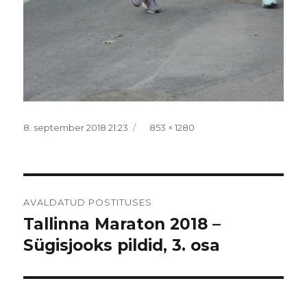
Postitatud
Täissuurus
8. september 2018 21:23
853 × 1280
Navigeerimine
AVALDATUD POSTITUSES
Tallinna Maraton 2018 –
Sügisjooks pildid, 3. osa