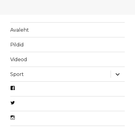
Avaleht
Pildid
Videod
laienda
Sport
alamme