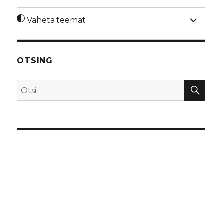
laienda
Vaheta teemat
alamme
OTSING
OTS
Otsi: