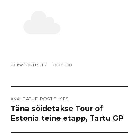
Postitatud
Täissuurus
29. mai 2021 13:21
200 × 200
Navigeerimine
AVALDATUD POSTITUSES
Täna sõidetakse Tour of
Estonia teine etapp, Tartu GP