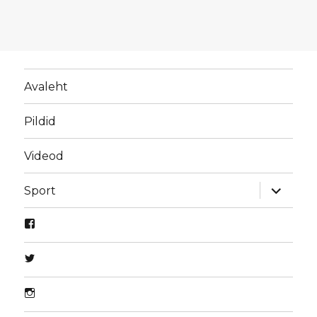
Avaleht
Pildid
Videod
laienda
Sport
alamme