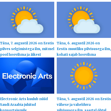
Täna, 7. augustil 2026 on Eestis
Täna, 6. augustil 2026 on
pilves selgimistega ilm, mitmel
Eestis muutliku pilvisusega ilm,
pool hoovihma ja äikest
kohati sajab hoovihma
Electronic Arts kuulub nüüd
Täna, 5. augustil 2026 on Eestis
Saudi Araabia juhitud
vähese ja vahelduva
konsortsiumile
pilvisusega ilm, saartel õhtul