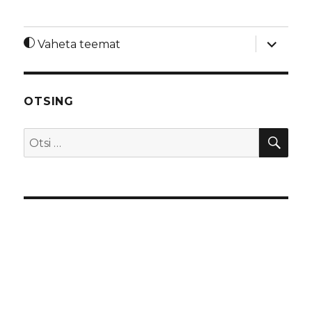
laienda
Vaheta teemat
alamme
OTSING
OTS
Otsi: