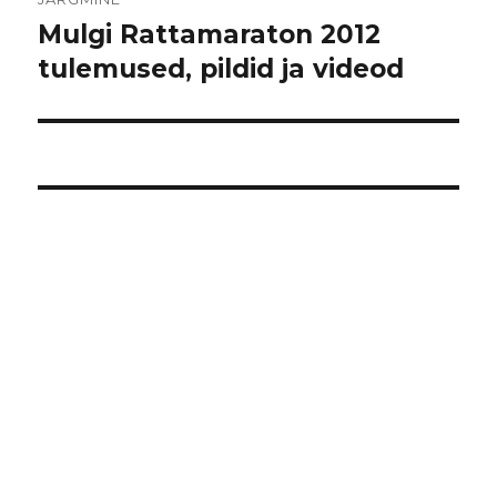
Mulgi Rattamaraton 2012
Järgmine
postitus:
tulemused, pildid ja videod