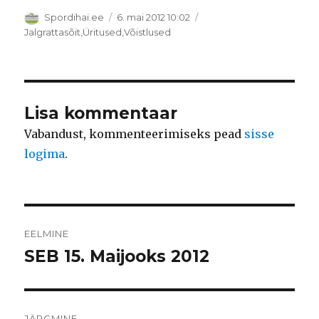
Autor
Postitatud
Spordihai.ee
6. mai 2012 10:02
Rubriigid
Jalgrattasõit
,
Üritused
,
Võistlused
Lisa kommentaar
Vabandust, kommenteerimiseks pead
sisse
logima
.
Navigeerimine
EELMINE
SEB 15. Maijooks 2012
Eelmine
postitus:
JÄRGMINE