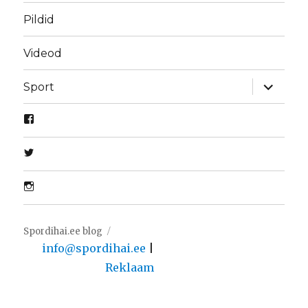
Pildid
Videod
laienda
Sport
alamme
Spordihai.ee blog
info@spordihai.ee
|
Reklaam