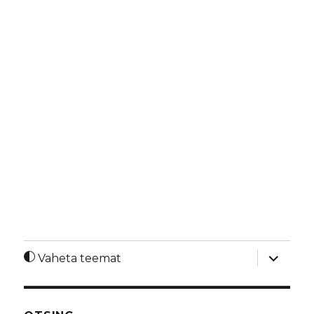
laienda
Vaheta teemat
alamme