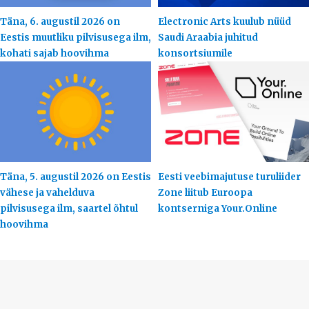
Täna, 6. augustil 2026 on
Electronic Arts kuulub nüüd
Eestis muutliku pilvisusega ilm,
Saudi Araabia juhitud
kohati sajab hoovihma
konsortsiumile
Täna, 5. augustil 2026 on Eestis
Eesti veebimajutuse turuliider
vähese ja vahelduva
Zone liitub Euroopa
pilvisusega ilm, saartel õhtul
kontserniga Your.Online
hoovihma