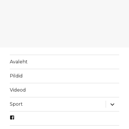
Avaleht
Pildid
Videod
laienda
Sport
alamme