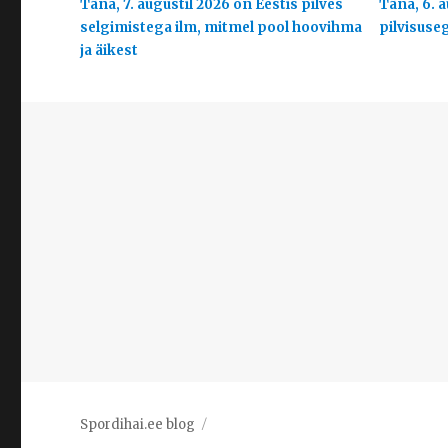
Täna, 7. augustil 2026 on Eestis pilves
Täna, 6. a
selgimistega ilm, mitmel pool hoovihma
pilvisuse
ja äikest
Spordihai.ee blog