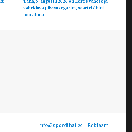
udi
Täna, 5. augustil 2026 on Eestis vähese ja
vahelduva pilvisusega ilm, saartel õhtul
hoovihma
info@spordihai.ee
|
Reklaam