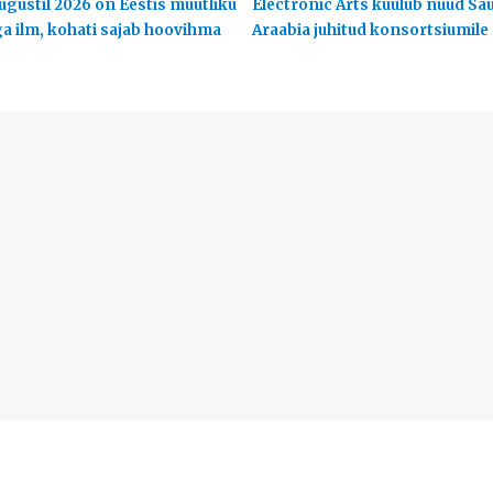
ugustil 2026 on Eestis muutliku
Electronic Arts kuulub nüüd Sa
ga ilm, kohati sajab hoovihma
Araabia juhitud konsortsiumile