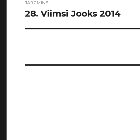
JÄRGMINE
28. Viimsi Jooks 2014
Järgmine
postitus: