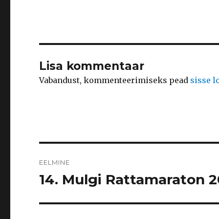
Lisa kommentaar
Vabandust, kommenteerimiseks pead
sisse 
Navigeerimine
EELMINE
14. Mulgi Rattamaraton 
Eelmine
postitus: