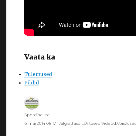
Vaata ka
Tulemused
Pildid
Autor
Spordihai.ee
Postitatud
Rubriigid
6. mai 2014 08:17
Jalgrattasõit
,
Üritused
,
Videod
,
Võistluse