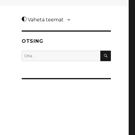
Vaheta teemat
OTSING
OTSI
Otsi: