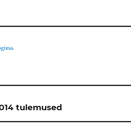
logima
.
2014 tulemused