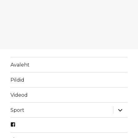
Avaleht
Pildid
Videod
laienda
Sport
alamme