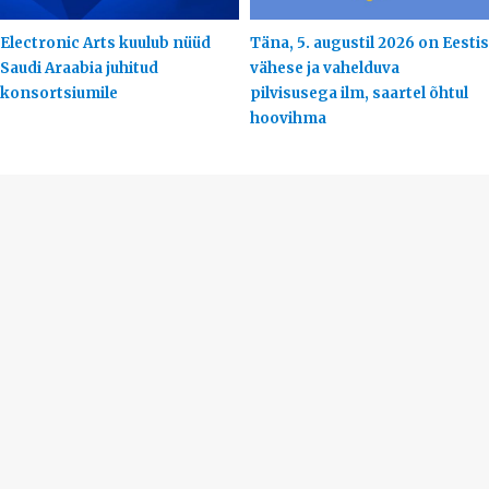
Electronic Arts kuulub nüüd
Täna, 5. augustil 2026 on Eestis
Saudi Araabia juhitud
vähese ja vahelduva
konsortsiumile
pilvisusega ilm, saartel õhtul
hoovihma