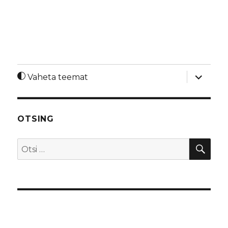
laienda
Vaheta teemat
alamme
OTSING
OTS
Otsi: