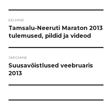
Navigeerimine
EELMINE
Tamsalu-Neeruti Maraton 2013
Eelmine
postitus:
tulemused, pildid ja videod
JÄRGMINE
Suusavõistlused veebruaris
Järgmine
postitus:
2013