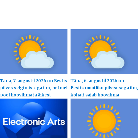
Täna, 7. augustil 2026 on Eestis
Täna, 6. augustil 2026 on
pilves selgimistega ilm, mitmel
Eestis muutliku pilvisusega ilm,
pool hoovihma ja äikest
kohati sajab hoovihma