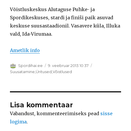
Võistluskeskus Alutaguse Puhke- ja
Spordikeskuses, stardi ja finiši paik asuvad
keskuse suusastaadionil. Vasavere küla, Illuka
vald, Ida-Virumaa.
Ametlik info
Autor
Postitatud
Spordihai.ee
9. veebruar 2013 10:37
Rubriigid
Suusatamine
,
Üritused
,
Võistlused
Lisa kommentaar
Vabandust, kommenteerimiseks pead
sisse
logima
.