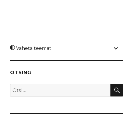
laienda
Vaheta teemat
alamme
OTSING
OTS
Otsi: