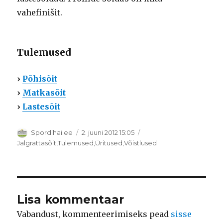
vahefinišit.
Tulemused
›
Põhisõit
›
Matkasõit
›
Lastesõit
Autor
Postitatud
Spordihai.ee
2. juuni 2012 15:05
Rubriigid
Jalgrattasõit
,
Tulemused
,
Üritused
,
Võistlused
Lisa kommentaar
Vabandust, kommenteerimiseks pead
sisse