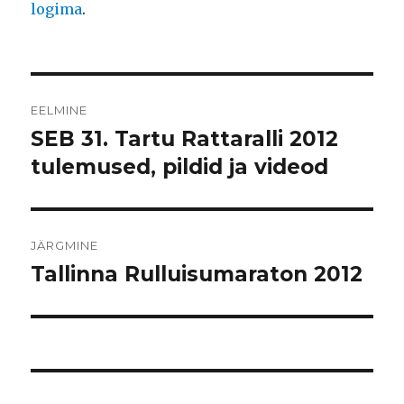
logima
.
Navigeerimine
EELMINE
SEB 31. Tartu Rattaralli 2012
Eelmine
postitus:
tulemused, pildid ja videod
JÄRGMINE
Tallinna Rulluisumaraton 2012
Järgmine
postitus: