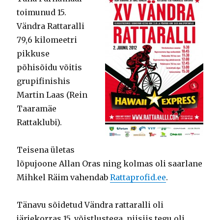
toimunud 15.
Vändra Rattaralli
79,6 kilomeetri
pikkuse
põhisõidu võitis
grupifinishis
Martin Laas (Rein
Taaramäe
Rattaklubi).
Teisena ületas
lõpujoone Allan Oras ning kolmas oli saarlane
Mihkel Räim vahendab
Rattaprofid.ee
.
Tänavu sõidetud Vändra rattaralli oli
järjekorras 15. võistlustega, niisiis tegu oli