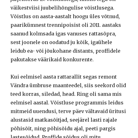
väikestviisi juubelihõngulise võistlusega.
Võistlus on aasta-aastalt hoogu üles võtnud,
paarikümnest trennipoisist oli 2011. aastaks
saanud kolmsada igas vanuses rattasõpra,
sest joonele on oodatud ju kõik, igaühele
leidub ea- või jõukohane distants, proffidele
pakutakse väärikaid konkurente.
Kui eelmisel aasta rattarallit segas remont
Vändra ümbruse maanteedel, siis seekord olid
teed korras, siledad, head. Ring oli sama mis
eelmisel aastal. Võistluse programmis leidus
mitmeid uuendusi, terve päev vältavaid üritusi
alustasid matkasõitjad, seejärel lasti rajale
põhisõit, ning põhisõidu ajal, peeti pargis
lastesõidud. Proffide sõidus oli mitu