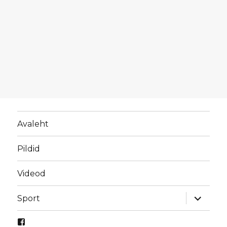
Avaleht
Pildid
Videod
laienda
Sport
alamme