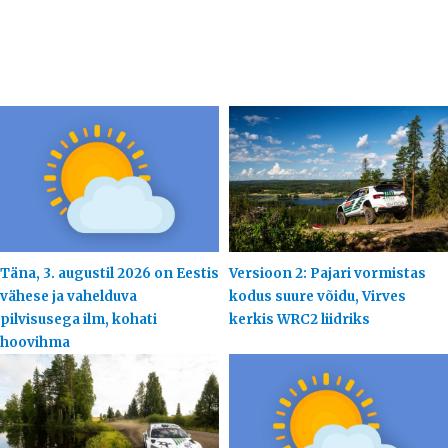
Täna, 3. augustil 2026 on Eestis
Versioon 2: Pajari vormistas
vähese ja vahelduva
kodus suure võidu, Virves
pilvisusega ilm, kohati
kerkis WRC2 liidriks
hoovihma