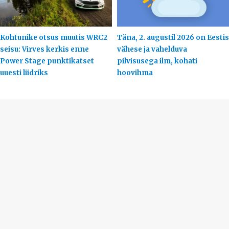
Kohtunike otsus muutis WRC2
Täna, 2. augustil 2026 on Eestis
seisu: Virves kerkis enne
vähese ja vahelduva
Power Stage punktikatset
pilvisusega ilm, kohati
uuesti liidriks
hoovihma