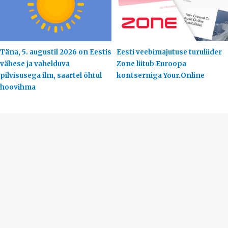
Täna, 5. augustil 2026 on Eestis
Eesti veebimajutuse turuliider
vähese ja vahelduva
Zone liitub Euroopa
pilvisusega ilm, saartel õhtul
kontserniga Your.Online
hoovihma