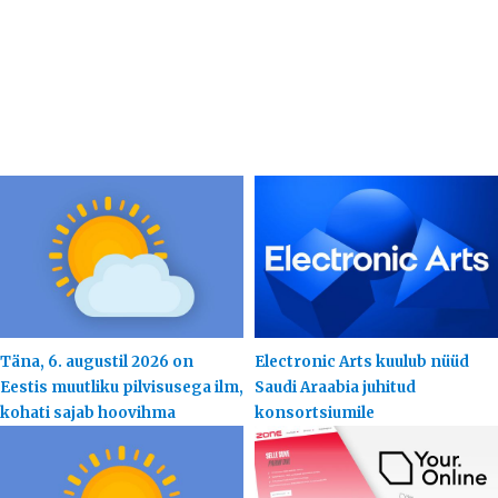
Täna, 6. augustil 2026 on
Electronic Arts kuulub nüüd
Eestis muutliku pilvisusega ilm,
Saudi Araabia juhitud
kohati sajab hoovihma
konsortsiumile