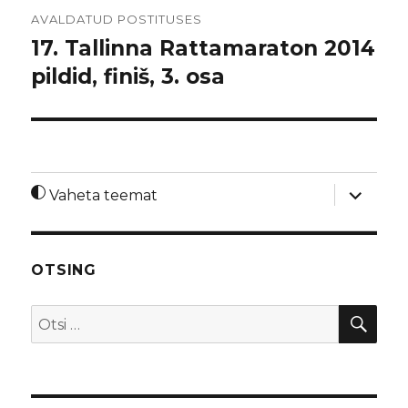
Navigeerimine
AVALDATUD POSTITUSES
17. Tallinna Rattamaraton 2014
pildid, finiš, 3. osa
laienda
Vaheta teemat
alamme
OTSING
OTS
Otsi: