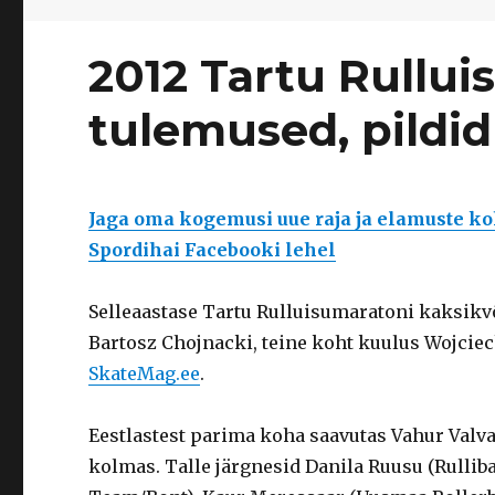
2012 Tartu Rullu
tulemused, pildid
Jaga oma kogemusi uue raja ja elamuste ko
Spordihai Facebooki lehel
Selleaastase Tartu Rulluisumaratoni kaksikvõi
Bartosz Chojnacki, teine koht kuulus Wojcie
SkateMag.ee
.
Eestlastest parima koha saavutas Vahur Valva
kolmas. Talle järgnesid Danila Ruusu (Rulliba