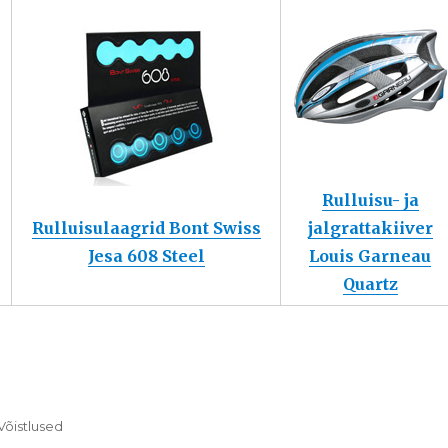
Rulluisu- ja
Rulluisulaagrid Bont Swiss
jalgrattakiiver
Jesa 608 Steel
Louis Garneau
Quartz
Võistlused