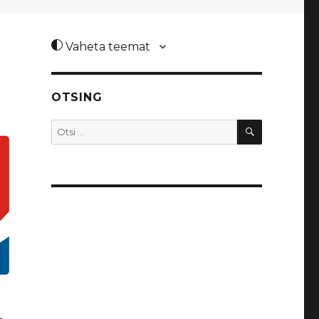
Vaheta teemat
OTSING
OTSI
Otsi: