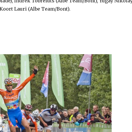
ade), Indrek Tobreluts (Albe Team/Bont), Yugay Nikola
Koort Lauri (Albe Team/Bont).