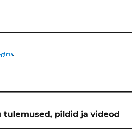
logima
.
 tulemused, pildid ja videod