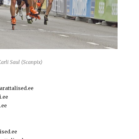
arli Saul (Scanpix)
rattalised.ee
i.ee
.ee
ised.ee