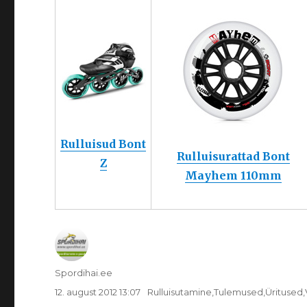
Rulluisud Bont
Rulluisurattad Bont
Z
Mayhem 110mm
Autor
Spordihai.ee
Postitatud
Rubriigid
12. august 2012 13:07
Rulluisutamine
,
Tulemused
,
Üritused
,