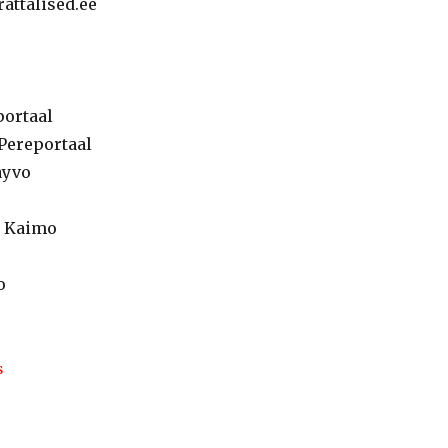
attalised.ee
portaal
Pereportaal
ayvo
 Kaimo
o
S