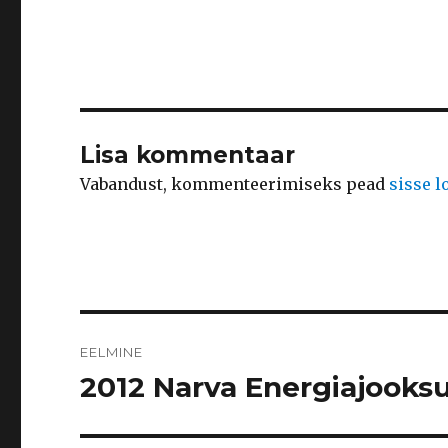
Lisa kommentaar
Vabandust, kommenteerimiseks pead
sisse 
Navigeerimine
EELMINE
2012 Narva Energiajooksu
Eelmine
postitus: