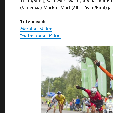
Team/Bont), Kaur Meressaar (Uusmaa Rollerbl
(Venemaa), Markus Mart (Albe Team/Bont) ja 
Tulemused:
Maraton, 48 km
Poolmaraton, 19 km