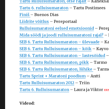
Tartu Rulluisumaraton, otse rajalt
– Kaheksar
Tartu 6. rulluisumaraton
– Tartu Postimees
Finiš
– Buenos Dias
Liidrite võitlus
– Pereportaal
Rulluisumaratoni eelsed emotsioonid
– Pere
Mida söödi ja joodi rulluisumaratoni rajal?
– 
SEB 6. Tartu Rulluisumaraton – ülevaade
– K
SEB 6. Tartu Rulluisumaraton – kõik
– Kayvo
SEB 6. Tartu Rulluisumaraton – lastesõidud
–
SEB 6. Tartu Rulluisumaraton, pikk
– Tarmo
SEB 6. Tartu Rulluisumaraton, lühike
– Tarm
Tartu Sprint + Maratoni poodium
– Antti
Tartu Rulluisumaraton 2012
– Triin
Tartu 6. Rulluisumaraton
– Laura ja Viktor
UU
Videod: