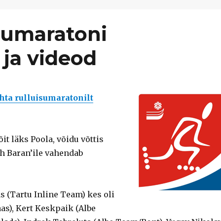
isumaratoni
 ja videod
hta rulluisumaratonilt
t läks Poola, võidu võttis
ch Baran’ile vahendab
s (Tartu Inline Team) kes oli
as), Kert Keskpaik (Albe