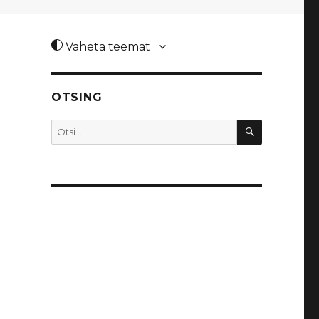
Vaheta teemat
OTSING
OTSI
Otsi: