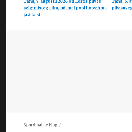
Täna, 7. augustil 2026 on Eestis pilves
Täna, 6. a
selgimistega ilm, mitmel pool hoovihma
pilvisuse
ja äikest
Spordihai.ee blog