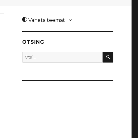
Vaheta teemat
OTSING
OTSI
Otsi: