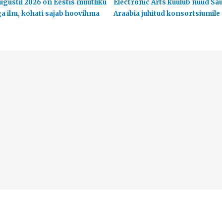
ugustil 2026 on Eestis muutliku
Electronic Arts kuulub nüüd Sa
ga ilm, kohati sajab hoovihma
Araabia juhitud konsortsiumile