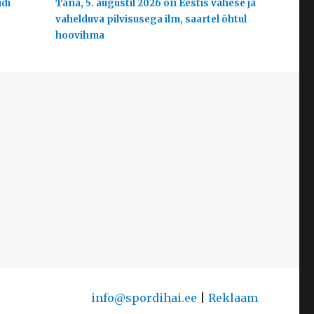
udi
Täna, 5. augustil 2026 on Eestis vähese ja
vahelduva pilvisusega ilm, saartel õhtul
hoovihma
info@spordihai.ee
|
Reklaam