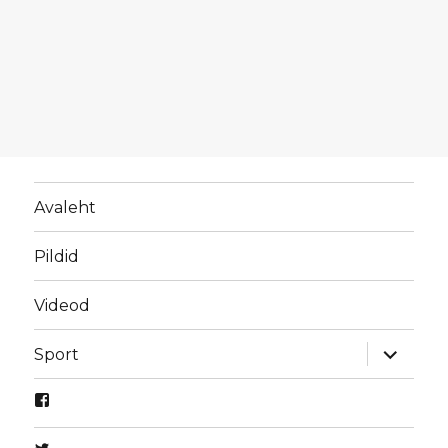
Avaleht
Pildid
Videod
laienda
Sport
alamme