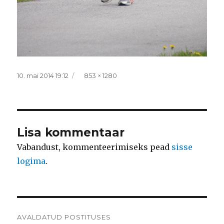
Postitatud
Täissuurus
10. mai 2014 19:12
853 × 1280
Lisa kommentaar
Vabandust, kommenteerimiseks pead
sisse
logima
.
Navigeerimine
AVALDATUD POSTITUSES