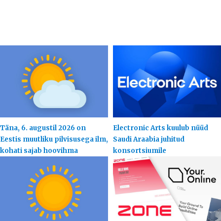
Täna, 6. augustil 2026 on
Electronic Arts kuulub nüüd
Eestis muutliku pilvisusega ilm,
Saudi Araabia juhitud
kohati sajab hoovihma
konsortsiumile