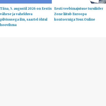
Täna, 5. augustil 2026 on Eestis
Eesti veebimajutuse turuliider
vähese ja vahelduva
Zone liitub Euroopa
pilvisusega ilm, saartel õhtul
kontserniga Your.Online
hoovihma