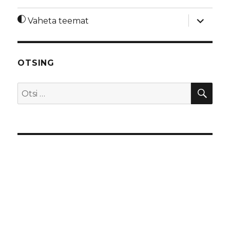
laienda
Vaheta teemat
alamme
OTSING
OTS
Otsi: