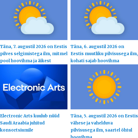
Täna, 7. augustil 2026 on Eestis
Täna, 6. augustil 2026 on
pilves selgimistega ilm, mitmel
Eestis muutliku pilvisusega ilm,
pool hoovihma ja äikest
kohati sajab hoovihma
Electronic Arts kuulub nüüd
Täna, 5. augustil 2026 on Eestis
Saudi Araabia juhitud
vähese ja vahelduva
konsortsiumile
pilvisusega ilm, saartel õhtul
hoovihma