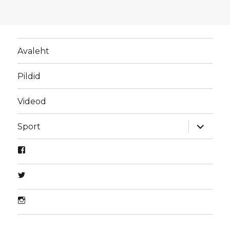
Avaleht
Pildid
Videod
laienda
Sport
alamme