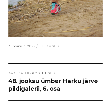
Postitatud
Täissuurus
19. mai 2019 21:33
853 × 1280
Navigeerimine
AVALDATUD POSTITUSES
48. jooksu ümber Harku järve
pildigalerii, 6. osa