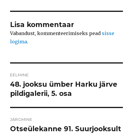
Lisa kommentaar
Vabandust, kommenteerimiseks pead
sisse
logima
.
Navigeerimine
EELMINE
48. jooksu ümber Harku järve
Eelmine
postitus:
pildigalerii, 5. osa
JÄRGMINE
Otseülekanne 91. Suurjooksult
Järgmine