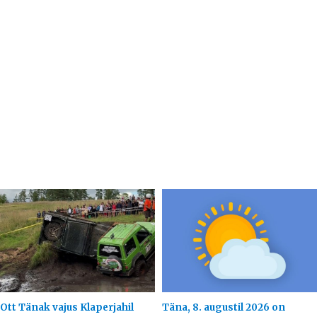
Ott Tänak vajus Klaperjahil
Täna, 8. augustil 2026 on