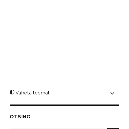
laienda
Vaheta teemat
alamme
OTSING