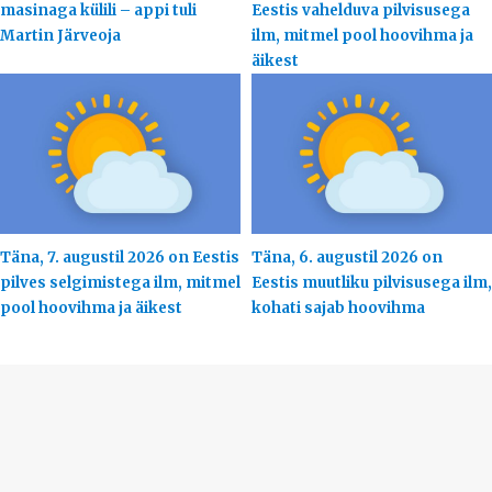
masinaga külili – appi tuli
Eestis vahelduva pilvisusega
Martin Järveoja
ilm, mitmel pool hoovihma ja
äikest
Täna, 7. augustil 2026 on Eestis
Täna, 6. augustil 2026 on
pilves selgimistega ilm, mitmel
Eestis muutliku pilvisusega ilm,
pool hoovihma ja äikest
kohati sajab hoovihma