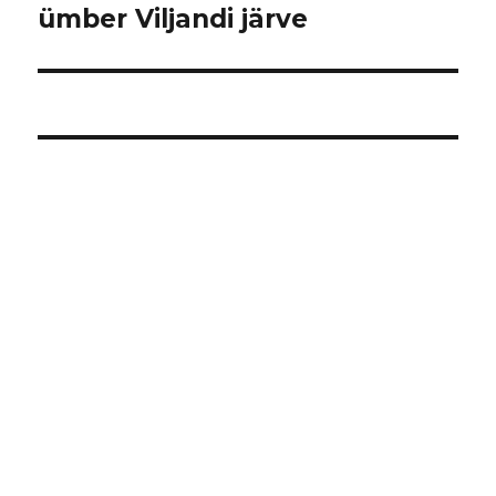
postitus:
ümber Viljandi järve