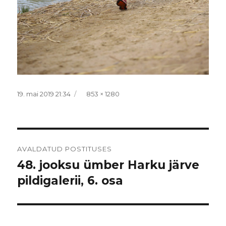
Postitatud
Täissuurus
19. mai 2019 21:34
853 × 1280
Navigeerimine
AVALDATUD POSTITUSES
48. jooksu ümber Harku järve
pildigalerii, 6. osa