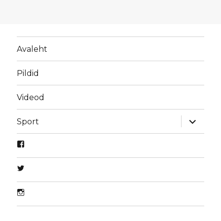
Avaleht
Pildid
Videod
laienda
Sport
alamme