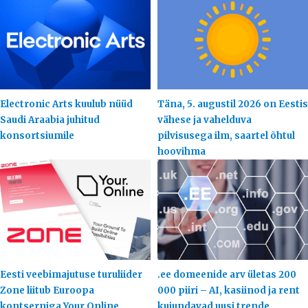
Electronic Arts kuulub nüüd
Täna, 5. augustil 2026 on Eestis
Saudi Araabia juhitud
vähese ja vahelduva
konsortsiumile
pilvisusega ilm, saartel õhtul
hoovihma
Eesti veebimajutuse turuliider
.ee domeenide arv ületas 200
Zone liitub Euroopa
000 piiri – AI, kasiinod ja rent
kontserniga Your.Online
kujundavad uusi trende