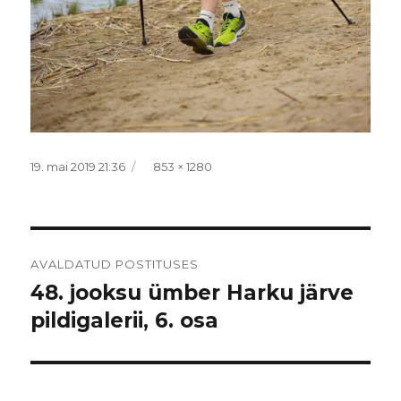
Postitatud
Täissuurus
19. mai 2019 21:36
853 × 1280
Navigeerimine
AVALDATUD POSTITUSES
48. jooksu ümber Harku järve
pildigalerii, 6. osa