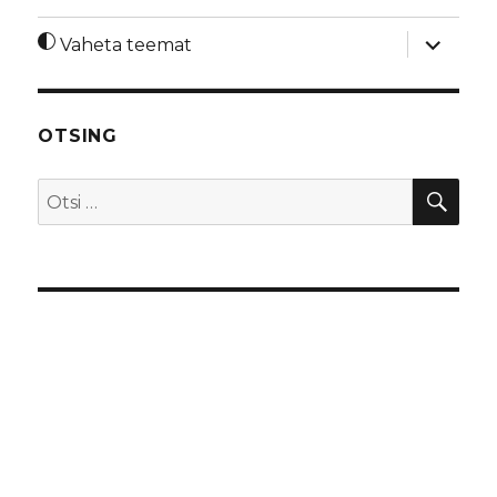
laienda
Vaheta teemat
alamme
OTSING
OTS
Otsi: