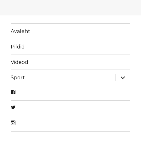
Avaleht
Pildid
Videod
laienda
Sport
alamme