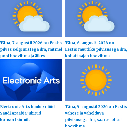
Täna, 7. augustil 2026 on Eestis
Täna, 6. augustil 2026 on
pilves selgimistega ilm, mitmel
Eestis muutliku pilvisusega ilm,
pool hoovihma ja äikest
kohati sajab hoovihma
Electronic Arts kuulub nüüd
Täna, 5. augustil 2026 on Eestis
Saudi Araabia juhitud
vähese ja vahelduva
konsortsiumile
pilvisusega ilm, saartel õhtul
hoovihma