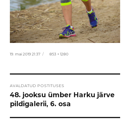
Postitatud
Täissuurus
19. mai 2019 21:37
853 × 1280
Navigeerimine
AVALDATUD POSTITUSES
48. jooksu ümber Harku järve
pildigalerii, 6. osa