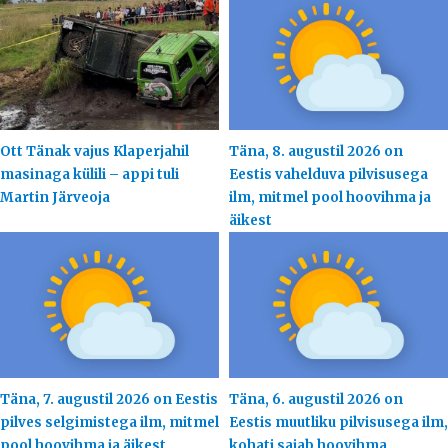
Ott Tänak vajus Klaperjahil
Täna, 8. augustil 2026 on
masinaga külili – appi tuli
Eestis vahelduva pilvisusega
Martin Järveoja
ilm, mitmel pool hoovihma ja
äikest
Täna, 7. augustil 2026 on Eestis
Täna, 6. augustil 2026 on
pilves selgimistega ilm, mitmel
Eestis muutliku pilvisusega ilm,
pool hoovihma ja äikest
kohati sajab hoovihma