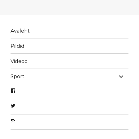
Avaleht
Pildid
Videod
laienda
Sport
alamme