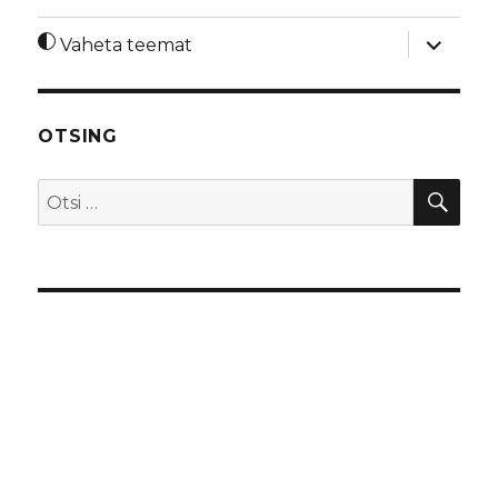
laienda
Vaheta teemat
alamme
OTSING
OTS
Otsi: