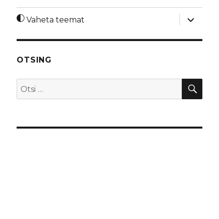
laienda
Vaheta teemat
alamme
OTSING
OTS
Otsi: