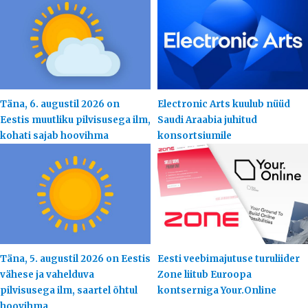
Täna, 6. augustil 2026 on
Electronic Arts kuulub nüüd
Eestis muutliku pilvisusega ilm,
Saudi Araabia juhitud
kohati sajab hoovihma
konsortsiumile
Täna, 5. augustil 2026 on Eestis
Eesti veebimajutuse turuliider
vähese ja vahelduva
Zone liitub Euroopa
pilvisusega ilm, saartel õhtul
kontserniga Your.Online
hoovihma