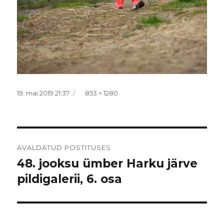
Postitatud
Täissuurus
19. mai 2019 21:37
853 × 1280
Navigeerimine
AVALDATUD POSTITUSES
48. jooksu ümber Harku järve
pildigalerii, 6. osa