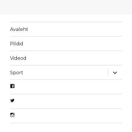
Avaleht
Pildid
Videod
laienda
Sport
alamme