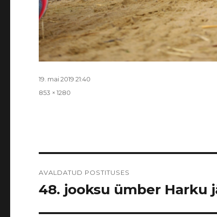
Postitatud
19. mai 2019 21:40
Täissuurus
853 × 1280
Navigeerimine
AVALDATUD POSTITUSES
48. jooksu ümber Harku jär