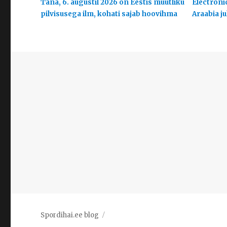
Täna, 6. augustil 2026 on Eestis muutliku
Electroni
pilvisusega ilm, kohati sajab hoovihma
Araabia j
Spordihai.ee blog