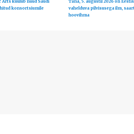
c Arts kuulub nüüd Saudi
Täna, 5. augustil 2026 on Eestis
uhitud konsortsiumile
vahelduva pilvisusega ilm, saart
hoovihma