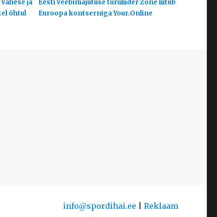
 vähese ja
Eesti veebimajutuse turuliider Zone liitub
el õhtul
Euroopa kontserniga Your.Online
info@spordihai.ee
|
Reklaam