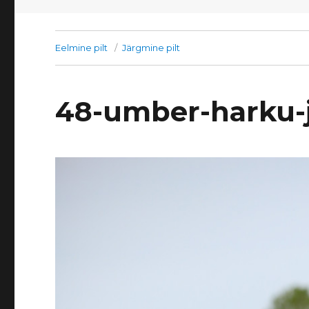
Eelmine pilt
Järgmine pilt
48-umber-harku-j