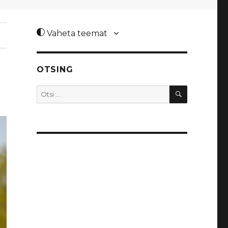
Vaheta teemat
OTSING
OTSI
Otsi: