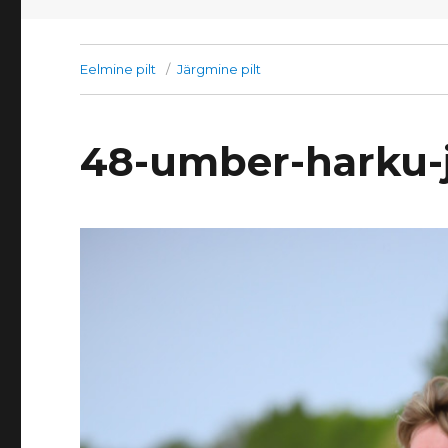
Eelmine pilt
Järgmine pilt
48-umber-harku-j