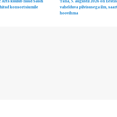
c Arts kuulub nüüd Saudi
Täna, 5. augustil 2026 on Eestis
uhitud konsortsiumile
vahelduva pilvisusega ilm, saart
hoovihma