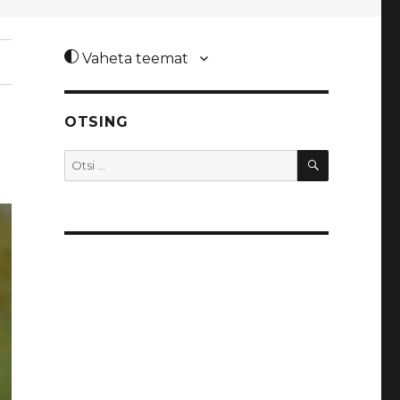
Vaheta teemat
OTSING
OTSI
Otsi: