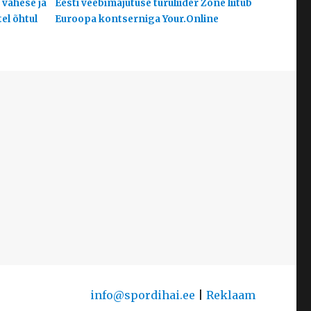
 vähese ja
Eesti veebimajutuse turuliider Zone liitub
el õhtul
Euroopa kontserniga Your.Online
info@spordihai.ee
|
Reklaam