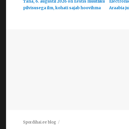
Täna, 6. augustil 2026 on Eestis muutliku
Electroni
pilvisusega ilm, kohati sajab hoovihma
Araabia j
Spordihai.ee blog