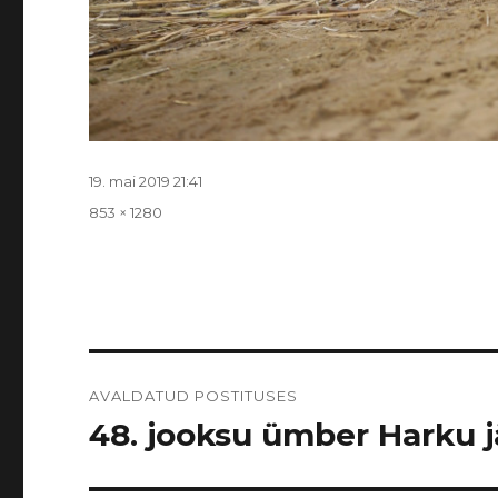
Postitatud
19. mai 2019 21:41
Täissuurus
853 × 1280
Navigeerimine
AVALDATUD POSTITUSES
48. jooksu ümber Harku jär