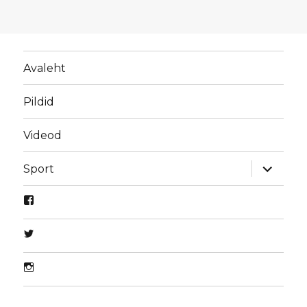
Avaleht
Pildid
Videod
laienda
Sport
alamme