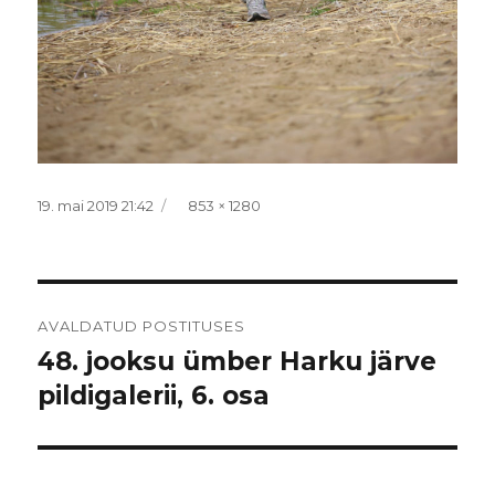
Postitatud
Täissuurus
19. mai 2019 21:42
853 × 1280
Navigeerimine
AVALDATUD POSTITUSES
48. jooksu ümber Harku järve
pildigalerii, 6. osa