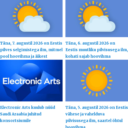
Täna, 7. augustil 2026 on Eestis
Täna, 6. augustil 2026 on
pilves selgimistega ilm, mitmel
Eestis muutliku pilvisusega ilm,
pool hoovihma ja äikest
kohati sajab hoovihma
Electronic Arts kuulub nüüd
Täna, 5. augustil 2026 on Eestis
Saudi Araabia juhitud
vähese ja vahelduva
konsortsiumile
pilvisusega ilm, saartel õhtul
hoovihma