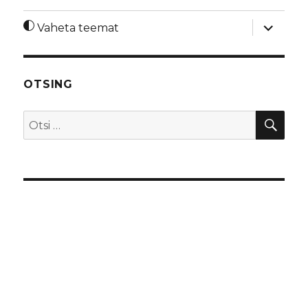
laienda
Vaheta teemat
alamme
OTSING
OTS
Otsi: