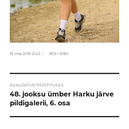
Postitatud
Täissuurus
19. mai 2019 21:43
853 × 1280
Navigeerimine
AVALDATUD POSTITUSES
48. jooksu ümber Harku järve
pildigalerii, 6. osa