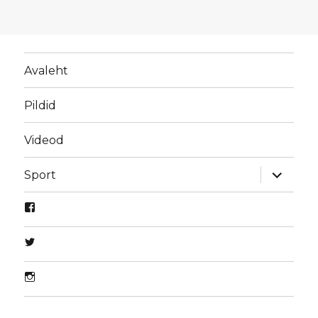
Avaleht
Pildid
Videod
laienda
Sport
alamme