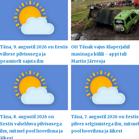
Täna, 9. augustil 2026 on Eestis
Ott Tänak vajus Klaperjahil
vähese pilvisusega ja
masinaga külili – appi tuli
peamiselt sajuta ilm
Martin Järveoja
Täna, 8. augustil 2026 on
Täna, 7. augustil 2026 on Eestis
Eestis vahelduva pilvisusega
pilves selgimistega ilm, mitmel
ilm, mitmel pool hoovihma ja
pool hoovihma ja äikest
äikest