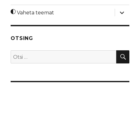
laienda
Vaheta teemat
alamme
OTSING
OTS
Otsi: