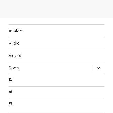
Avaleht
Pildid
Videod
laienda
Sport
alamme