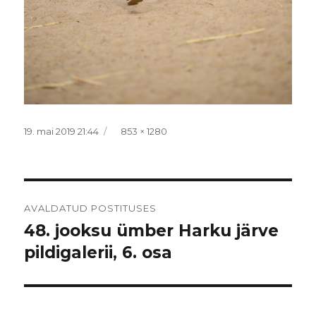
Postitatud
Täissuurus
19. mai 2019 21:44
853 × 1280
Navigeerimine
AVALDATUD POSTITUSES
48. jooksu ümber Harku järve
pildigalerii, 6. osa