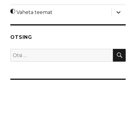
laienda
Vaheta teemat
alamme
OTSING
OTS
Otsi: