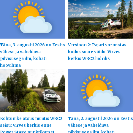
Täna, 3. augustil 2026 on Eestis
Versioon 2: Pajari vormistas
vähese ja vahelduva
kodus suure võidu, Virves
pilvisusega ilm, kohati
kerkis WRC2 liidriks
hoovihma
Kohtunike otsus muutis WRC2
Täna, 2. augustil 2026 on Eestis
seisu: Virves kerkis enne
vähese ja vahelduva
Power Stage punktikatset
pilvisusega ilm, kohati