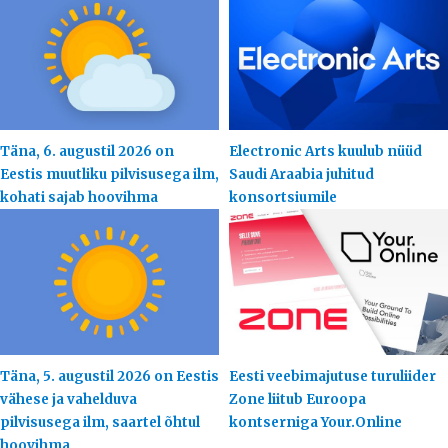
Täna, 6. augustil 2026 on
Electronic Arts kuulub nüüd
Eestis muutliku pilvisusega ilm,
Saudi Araabia juhitud
kohati sajab hoovihma
konsortsiumile
Täna, 5. augustil 2026 on Eestis
Eesti veebimajutuse turuliider
vähese ja vahelduva
Zone liitub Euroopa
pilvisusega ilm, saartel õhtul
kontserniga Your.Online
hoovihma