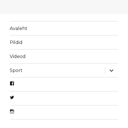
Avaleht
Pildid
Videod
laienda
Sport
alamme