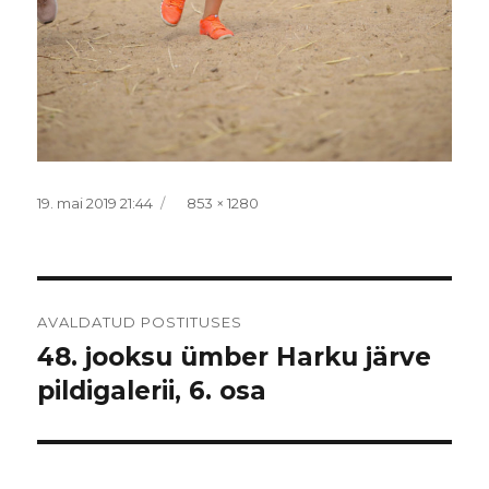
Postitatud
Täissuurus
19. mai 2019 21:44
853 × 1280
Navigeerimine
AVALDATUD POSTITUSES
48. jooksu ümber Harku järve
pildigalerii, 6. osa