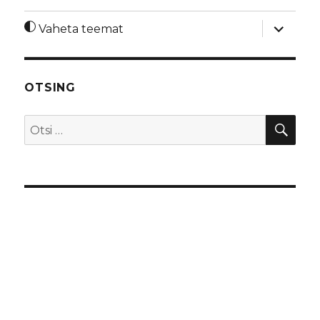
laienda
Vaheta teemat
alamme
OTSING
OTS
Otsi: