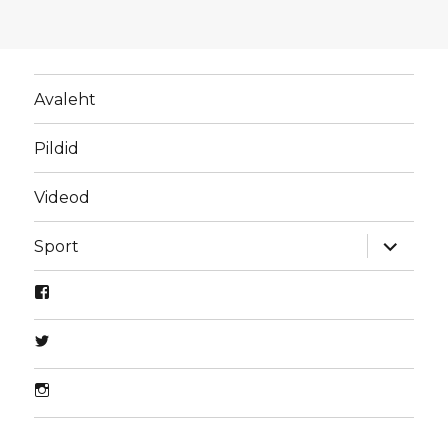
Avaleht
Pildid
Videod
laienda
Sport
alamme