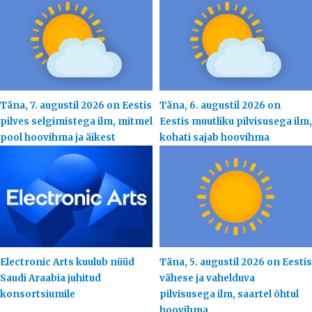
Täna, 7. augustil 2026 on Eestis
Täna, 6. augustil 2026 on
pilves selgimistega ilm, mitmel
Eestis muutliku pilvisusega ilm,
pool hoovihma ja äikest
kohati sajab hoovihma
Electronic Arts kuulub nüüd
Täna, 5. augustil 2026 on Eestis
Saudi Araabia juhitud
vähese ja vahelduva
konsortsiumile
pilvisusega ilm, saartel õhtul
hoovihma