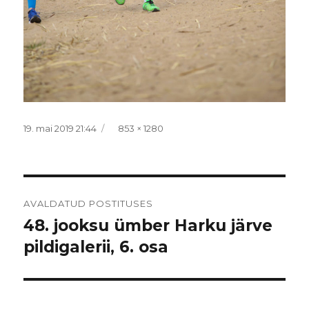
Postitatud
Täissuurus
19. mai 2019 21:44
853 × 1280
Navigeerimine
AVALDATUD POSTITUSES
48. jooksu ümber Harku järve
pildigalerii, 6. osa