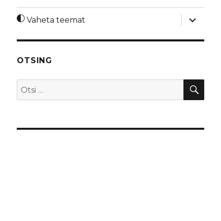
laienda
Vaheta teemat
alamme
OTSING
OTS
Otsi: