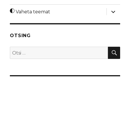
laienda
Vaheta teemat
alamme
OTSING
OTS
Otsi: