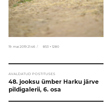
Postitatud
Täissuurus
19. mai 2019 21:46
853 × 1280
Navigeerimine
AVALDATUD POSTITUSES
48. jooksu ümber Harku järve
pildigalerii, 6. osa