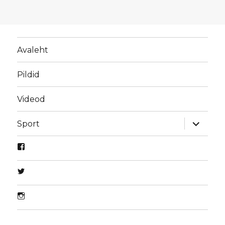
Avaleht
Pildid
Videod
laienda
Sport
alamme