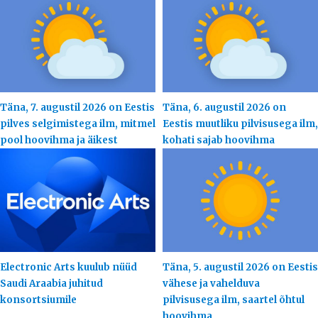
Täna, 7. augustil 2026 on Eestis
Täna, 6. augustil 2026 on
pilves selgimistega ilm, mitmel
Eestis muutliku pilvisusega ilm,
pool hoovihma ja äikest
kohati sajab hoovihma
Electronic Arts kuulub nüüd
Täna, 5. augustil 2026 on Eestis
Saudi Araabia juhitud
vähese ja vahelduva
konsortsiumile
pilvisusega ilm, saartel õhtul
hoovihma