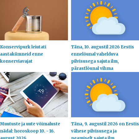
Konservipurk leiutati
Täna, 10. augustil 2026 Eestis
aastakümneid enne
ennelõunal vahelduva
konserviavajat
pilvisusega sajuta ilm,
pärastlõunal vihma
Muutuste ja uute võimaluste
Täna, 9. augustil 2026 on Eestis
nädal: horoskoop 10. - 16.
vähese pilvisusega ja
august 2026
peamiselt sajuta ilm