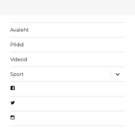
Avaleht
Pildid
Videod
laienda
Sport
alamme