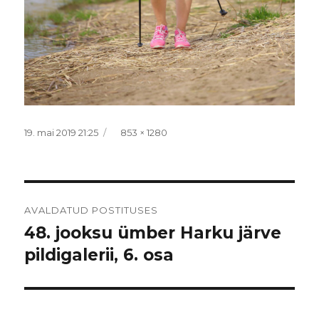
Postitatud
Täissuurus
19. mai 2019 21:25
853 × 1280
Navigeerimine
AVALDATUD POSTITUSES
48. jooksu ümber Harku järve
pildigalerii, 6. osa