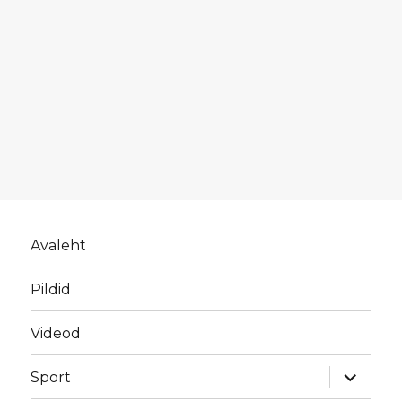
Avaleht
Pildid
Videod
laienda
Sport
alamme