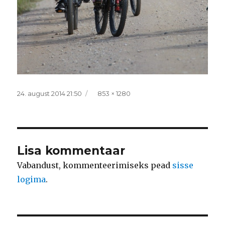
Postitatud
Täissuurus
24. august 2014 21:50
853 × 1280
Lisa kommentaar
Vabandust, kommenteerimiseks pead
sisse
logima
.