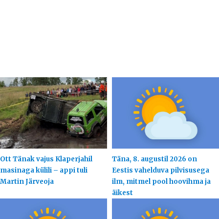
Ott Tänak vajus Klaperjahil
Täna, 8. augustil 2026 on
masinaga külili – appi tuli
Eestis vahelduva pilvisusega
Martin Järveoja
ilm, mitmel pool hoovihma ja
äikest