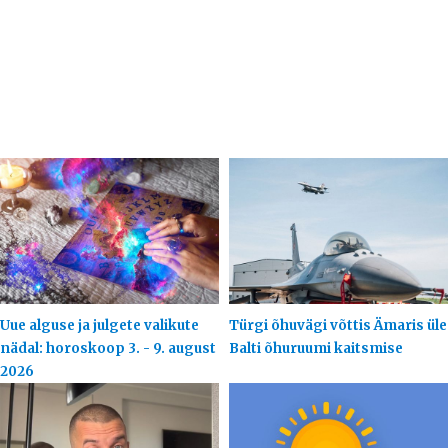
Uue alguse ja julgete valikute
Türgi õhuvägi võttis Ämaris üle
nädal: horoskoop 3. - 9. august
Balti õhuruumi kaitsmise
2026