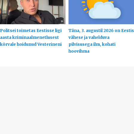
Politsei toimetas Eestisse ligi
Täna, 3. augustil 2026 on Eestis
aasta kriminaalmenetlusest
vähese ja vahelduva
kõrvale hoidunud Vesterineni
pilvisusega ilm, kohati
hoovihma