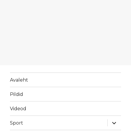
Avaleht
Pildid
Videod
laienda
Sport
alamme