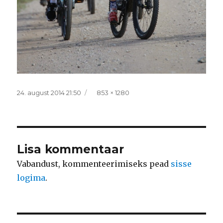
Postitatud
Täissuurus
24. august 2014 21:50
853 × 1280
Lisa kommentaar
Vabandust, kommenteerimiseks pead
sisse
logima
.