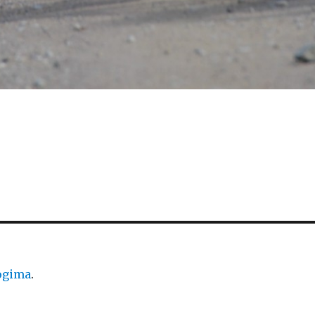
logima
.