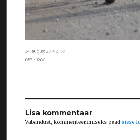
Postitatud
24. august 2014 21:50
Täissuurus
853 × 1280
Lisa kommentaar
Vabandust, kommenteerimiseks pead
sisse 