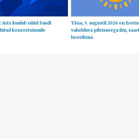
c Arts kuulub nüüd Saudi
Täna, 5. augustil 2026 on Eestis
uhitud konsortsiumile
vahelduva pilvisusega ilm, saart
hoovihma