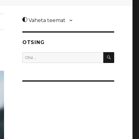
Vaheta teemat
OTSING
OTSI
Otsi: