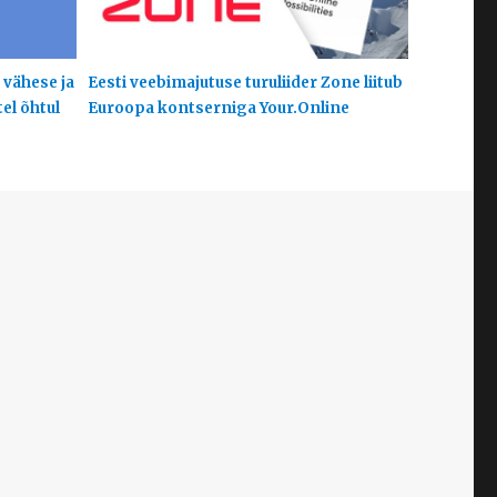
 vähese ja
Eesti veebimajutuse turuliider Zone liitub
el õhtul
Euroopa kontserniga Your.Online