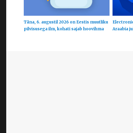
Täna, 6. augustil 2026 on Eestis muutliku
Electroni
pilvisusega ilm, kohati sajab hoovihma
Araabia j