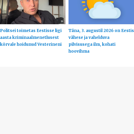
Politsei toimetas Eestisse ligi
Täna, 3. augustil 2026 on Eestis
aasta kriminaalmenetlusest
vähese ja vahelduva
kõrvale hoidunud Vesterineni
pilvisusega ilm, kohati
hoovihma