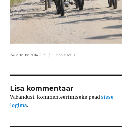
Postitatud
Täissuurus
24. august 2014 21:51
853 × 1280
Lisa kommentaar
Vabandust, kommenteerimiseks pead
sisse
logima
.