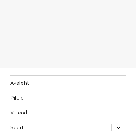
Avaleht
Pildid
Videod
laienda
Sport
alamme