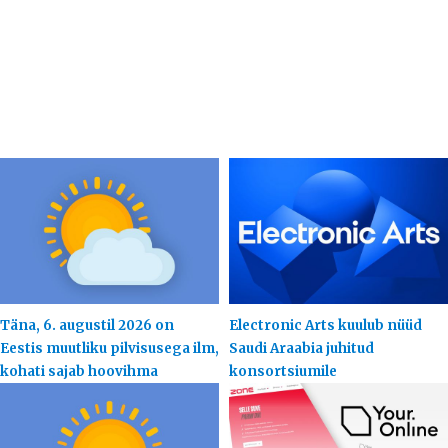
Täna, 6. augustil 2026 on
Electronic Arts kuulub nüüd
Eestis muutliku pilvisusega ilm,
Saudi Araabia juhitud
kohati sajab hoovihma
konsortsiumile