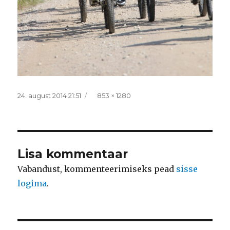
Postitatud
Täissuurus
24. august 2014 21:51
853 × 1280
Lisa kommentaar
Vabandust, kommenteerimiseks pead
sisse
logima
.