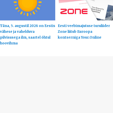
Täna, 5. augustil 2026 on Eestis
Eesti veebimajutuse turuliider
vähese ja vahelduva
Zone liitub Euroopa
pilvisusega ilm, saartel õhtul
kontserniga Your.Online
hoovihma