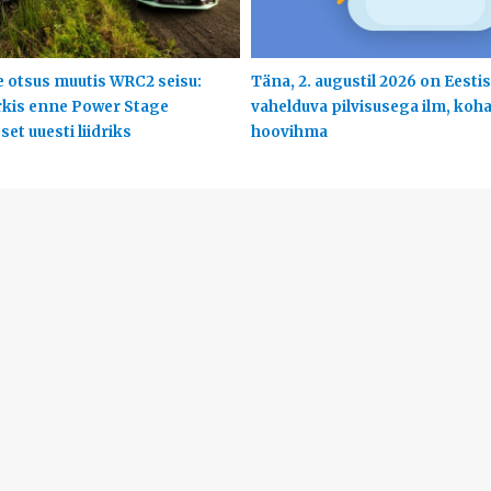
 otsus muutis WRC2 seisu:
Täna, 2. augustil 2026 on Eestis
rkis enne Power Stage
vahelduva pilvisusega ilm, koha
et uuesti liidriks
hoovihma