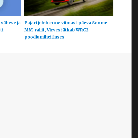
 vähese ja
Pajari juhib enne viimast päeva Soome
ti
MM-rallit, Virves jätkab WRC2
poodiumiheitluses