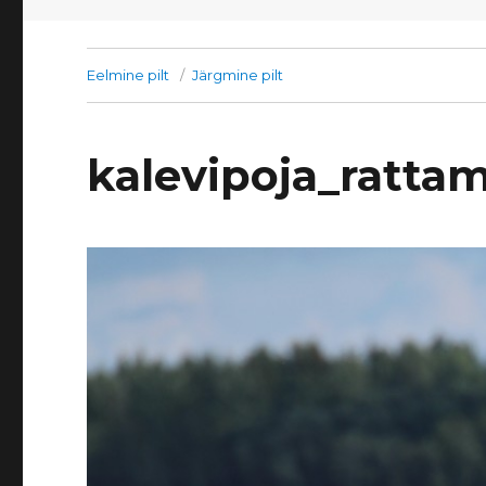
Eelmine pilt
Järgmine pilt
kalevipoja_ratta