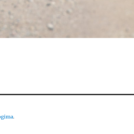
logima
.