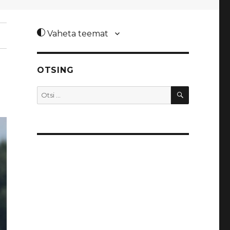
Vaheta teemat
OTSING
OTSI
Otsi: