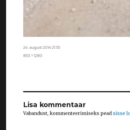
Postitatud
24. august 2014 21:55
Täissuurus
853 × 1280
Lisa kommentaar
Vabandust, kommenteerimiseks pead
sisse 