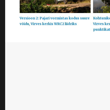
Versioon 2: Pajari vormistas kodus suure
Kohtunike
võidu, Virves kerkis WRC2 liidriks
Virves ke
punktikats