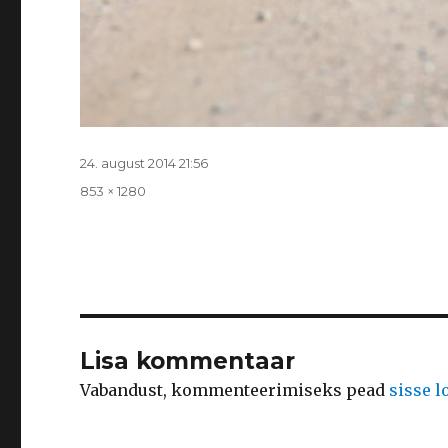
Postitatud
24. august 2014 21:56
Täissuurus
853 × 1280
Lisa kommentaar
Vabandust, kommenteerimiseks pead
sisse 