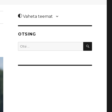
Vaheta teemat
OTSING
OTSI
Otsi: