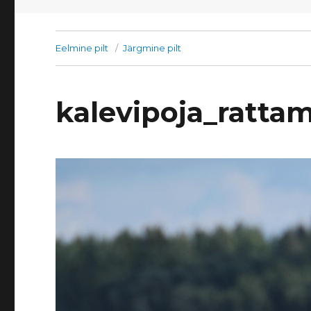
Eelmine pilt
Järgmine pilt
kalevipoja_ratta