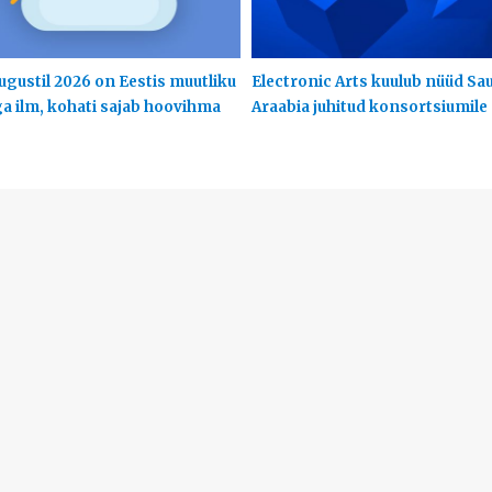
ugustil 2026 on Eestis muutliku
Electronic Arts kuulub nüüd Sa
ga ilm, kohati sajab hoovihma
Araabia juhitud konsortsiumile