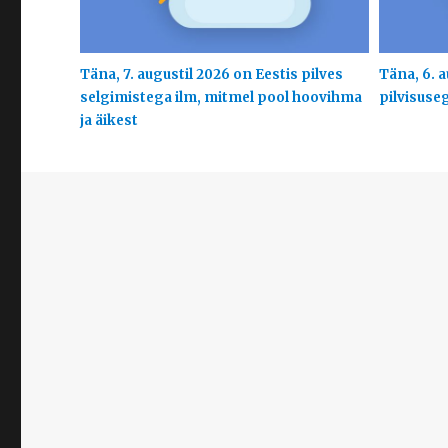
Täna, 7. augustil 2026 on Eestis pilves
Täna, 6. a
selgimistega ilm, mitmel pool hoovihma
pilvisuse
ja äikest