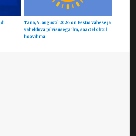
udi
Täna, 5. augustil 2026 on Eestis vähese ja
vahelduva pilvisusega ilm, saartel õhtul
hoovihma