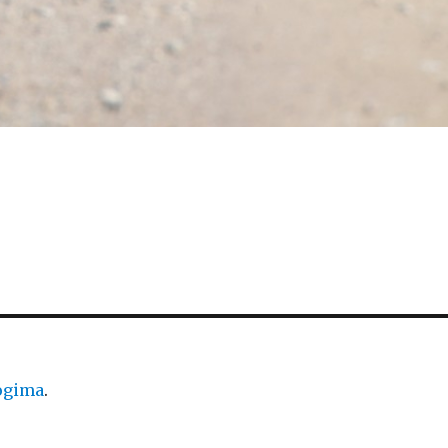
logima
.