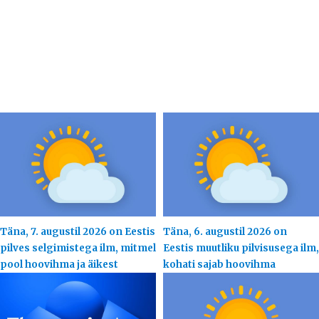
Täna, 7. augustil 2026 on Eestis
Täna, 6. augustil 2026 on
pilves selgimistega ilm, mitmel
Eestis muutliku pilvisusega ilm,
pool hoovihma ja äikest
kohati sajab hoovihma