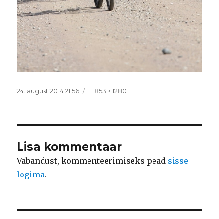
Postitatud
Täissuurus
24. august 2014 21:56
853 × 1280
Lisa kommentaar
Vabandust, kommenteerimiseks pead
sisse
logima
.