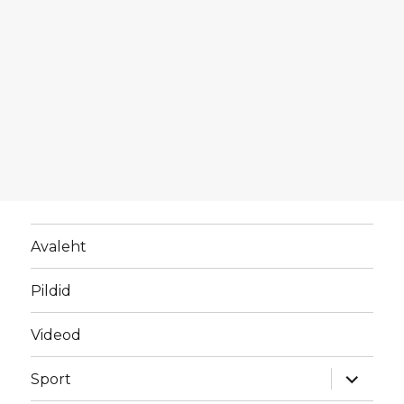
Avaleht
Pildid
Videod
laienda
Sport
alamme