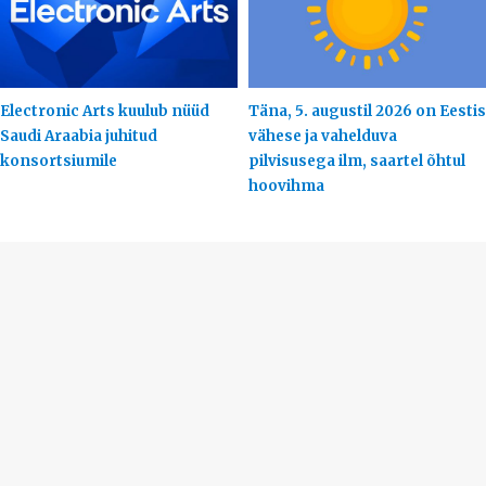
Electronic Arts kuulub nüüd
Täna, 5. augustil 2026 on Eestis
Saudi Araabia juhitud
vähese ja vahelduva
konsortsiumile
pilvisusega ilm, saartel õhtul
hoovihma