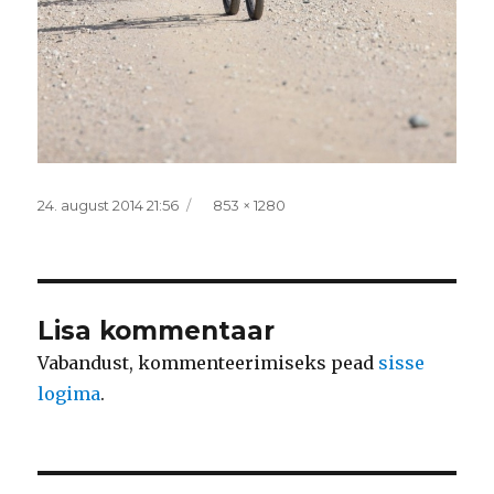
Postitatud
Täissuurus
24. august 2014 21:56
853 × 1280
Lisa kommentaar
Vabandust, kommenteerimiseks pead
sisse
logima
.