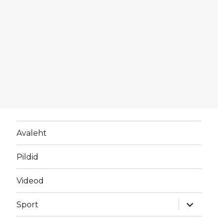
Avaleht
Pildid
Videod
laienda
Sport
alamme