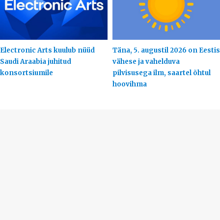
Electronic Arts kuulub nüüd
Täna, 5. augustil 2026 on Eestis
Saudi Araabia juhitud
vähese ja vahelduva
konsortsiumile
pilvisusega ilm, saartel õhtul
hoovihma