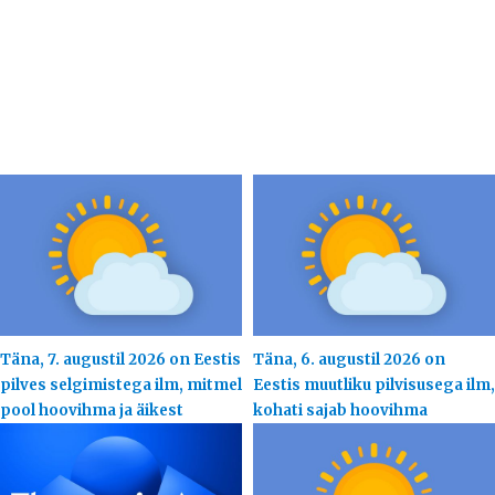
Täna, 7. augustil 2026 on Eestis
Täna, 6. augustil 2026 on
pilves selgimistega ilm, mitmel
Eestis muutliku pilvisusega ilm,
pool hoovihma ja äikest
kohati sajab hoovihma